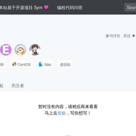
本站基于开源项目 Sym
编程代码问答
参与讨论
关注
DB
CentOS
Mac
虚拟机
帖
关注者
暂时没有内容，请稍后再来看看
马上去
发贴
，写你想写！