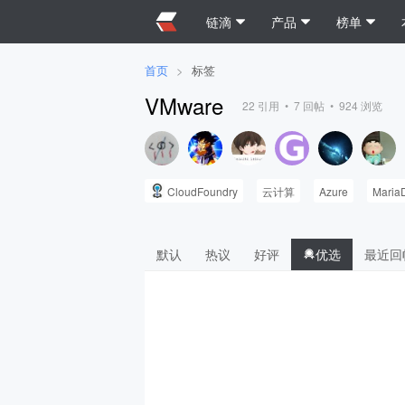
链滴
产品
榜单
首页
>
标签
VMware
22
引用 •
7
回帖 •
924
浏览
CloudFoundry
云计算
Azure
Maria
默认
热议
好评
优选
最近回