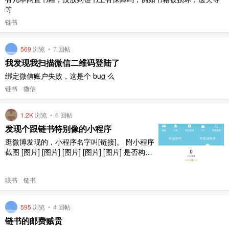
等
链书
569
浏览
•
7
回帖
我发现我扫描微信二维码登陆了
绑定微信账户失败，这是个 bug 么
链书
微信
1.2K
浏览
•
6
回帖
发现个跟链书特别像的小程序
逛微博发现的，小程序名字叫[链接]。 附小程序
截图 [图片] [图片] [图片] [图片] [图片] 是否构成
抄袭
联书
链书
595
浏览
•
4
回帖
链书的邮费贼贵