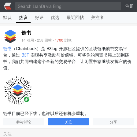
注册
默认
热议
好评
优选
最近回帖
关注者
链书
14
引用 •
258
回帖 •
4700
浏览
链书
（Chainbook）是 B3log 开源社区提供的区块链纸质书交易平
台，通过
B3T
实现共享激励与价值链。可将你的闲置书籍上架到链
书，我们共同构建这个全新的交易平台，让闲置书籍继续发挥它的价
值。
链书目前已经下线，也许以后还有机会重制。
参与讨论
关注
分享
关注