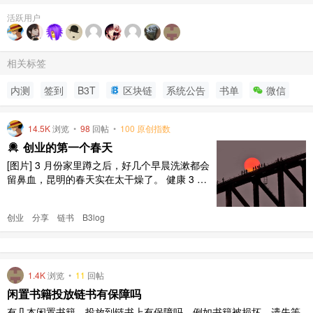
活跃用户
相关标签
内测
签到
B3T
区块链
系统公告
书单
微信
14.5K
浏览
•
98
回帖
•
100 原创指数
创业的第一个春天
[图片] 3 月份家里蹲之后，好几个早晨洗漱都会
留鼻血，昆明的春天实在太干燥了。 健康 3 月
下旬因为气胸住院了一个星期，自我感觉良好后
就要求出院了。养到现在感觉已无大碍，只是不
创业
分享
链书
B3log
敢怎么运动了（说得自己之前多爱运动一样
）。 一年多没体检了，所幸这次住院检查没查
出什么不治之症。住院才知道钱花的快，病不起
啊！所以，其实人最 ..
1.4K
浏览
•
11
回帖
闲置书籍投放链书有保障吗
有几本闲置书籍，投放到链书上有保障吗，例如书籍被损坏，遗失等