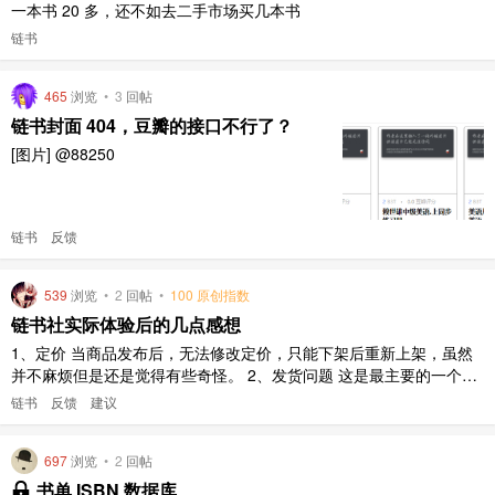
一本书 20 多，还不如去二手市场买几本书
链书
465
浏览
•
3
回帖
链书封面 404，豆瓣的接口不行了？
[图片] @88250
链书
反馈
539
浏览
•
2
回帖
•
100 原创指数
链书社实际体验后的几点感想
1、定价 当商品发布后，无法修改定价，只能下架后重新上架，虽然
并不麻烦但是还是觉得有些奇怪。 2、发货问题 这是最主要的一个问
题，为了方便理解，我直接描述一下我的三笔交易过程： 1、发货方
链书
反馈
建议
式 第一笔交易是与我本校内的一位学弟达成的，因为在大学里把自己
不用的旧书卖给学弟学妹是很常见的，作为计算机专业的学生，对于
697
浏览
•
2
回帖
链书社这种 ..
书单 ISBN 数据库