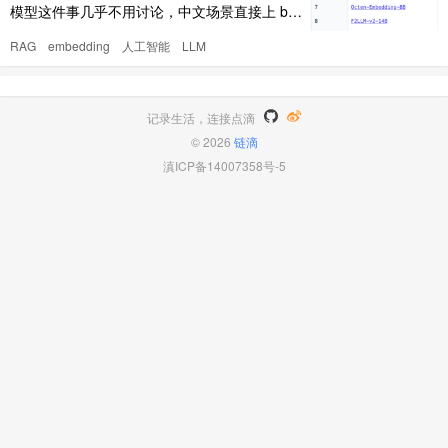
模型这件事几乎不用讨论，中文场景直接上 bge
-large-zh，多语言就用 bge-m3。知名 RAG 基
RAG
embedding
人工智能
LLM
座框架 RAGFlow 的早期版本甚至直接内置了 b
ge-large-zh。那时候大家默认的共识很简单：
embedding 模型，就该是 BERT 这种 ..
记录生活，连接点滴
© 2026
链滴
滇ICP备14007358号-5