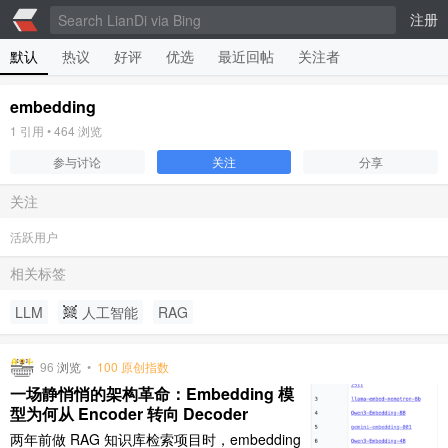
注册
默认
热议
好评
优选
最近回帖
关注者
embedding
1
引用 •
464
浏览
参与讨论
关注
分享
关注
活跃用户
相关标签
LLM
人工智能
RAG
96
浏览
•
100 原创指数
一场静悄悄的架构革命：Embedding 模
型为何从 Encoder 转向 Decoder
两年前做 RAG 知识库检索项目时，embedding