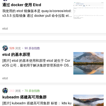
通过 docker 使用 Etcd
我使用的 etcd 镜像版本是 quay.io/coreos/etcd:
v3.5.5 拉取镜像 通过 docker pull 命令拉取 etc
d 镜像 docker pull quay.io/coreos/etcd 该命令
会从指定的镜像库（quay.io）拉取最新版本的
etcd
etcd 镜像。 可以使用 docker ima ..
526
浏览
•
90 原创指数
etcd 的基本原理
[图片] etcd 的基本使用和原理 etcd 诞生于 Cor
eOS 公司，最初用于解决集群管理系统中 OS
升级的分布式并发控制，配置文件的存储与分发
等问题。基于此，etcd 被设计为提供高可用，
etcd
强一致的小型 key-value 数据存储服务，该项目
当前隶属于 cncf 基金会。目前根据不完全统计
有超过 30 个公司 ..
263
浏览
•
70 原创指数
kubeadm 搭建高可用集群
[图片] kubeadm 搭建高可用集群 标签： k8s ku