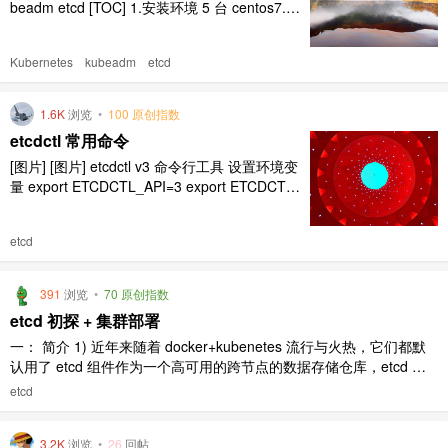
beadm etcd [TOC] 1.安装环境 5 台 centos7.7
主机 3 台 master 1 台 haproxy（可选） 1 台 n
ode 2.准备工作 # 关闭防火墙： $ systemctl sto
Kubernetes
kubeadm
etcd
p firewalld $ systemc ..
1.6K
浏览
•
100 原创指数
etcdctl 常用命令
[图片] [图片] etcdctl v3 命令行工具 设置环境变
量 export ETCDCTL_API=3 export ETCDCTL_
ENDPOINTS=http://etcd.liishuang.cn:2379 注
意: 客户端使用的--endpoints 地址是 grpc-prox
etcd
y 的--listen-add ..
391
浏览
•
70 原创指数
etcd 初探 + 集群部署
一： 简介 1) 近年来随着 docker+kubenetes 流行与火热，它们都默
认用了 etcd 组件作为一个高可用的跨节点的数据存储仓库，etcd 是
什么？很多人第一反应是键值存储仓库。首先先看官方的定义。 etcd
etcd
是一个分布式的键值存储仓库，它提供了一种跨集群的的数据存储的
可靠方法。 etcd is a di ..
3.2K
浏览
•
26
回帖