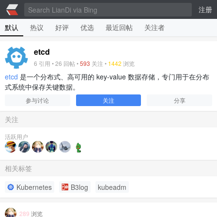
注册
默认
热议
好评
优选
最近回帖
关注者
etcd
6
引用 •
26
回帖 •
593
关注 •
1442
浏览
etcd
是一个分布式、高可用的 key-value 数据存储，专门用于在分布
式系统中保存关键数据。
参与讨论
关注
分享
关注
活跃用户
相关标签
Kubernetes
B3log
kubeadm
289
浏览