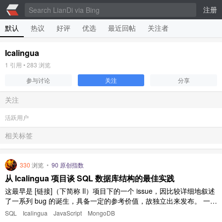
注册
默认
热议
好评
优选
最近回帖
关注者
Icalingua
1
引用 •
283
浏览
参与讨论
关注
分享
关注
活跃用户
相关标签
330
浏览
•
90 原创指数
从 Icalingua 项目谈 SQL 数据库结构的最佳实践
这最早是 [链接]（下简称 Il）项目下的一个 issue，因比较详细地叙述
了一系列 bug 的诞生，具备一定的参考价值，故独立出来发布。 一、
万恶之源——不当的数据组织方式 存储消息时，每个房间都建一个表
SQL
Icalingua
JavaScript
MongoDB
（名为 msg${roomId}）。这是 Il 在用 json 存记录时的某种优化，却