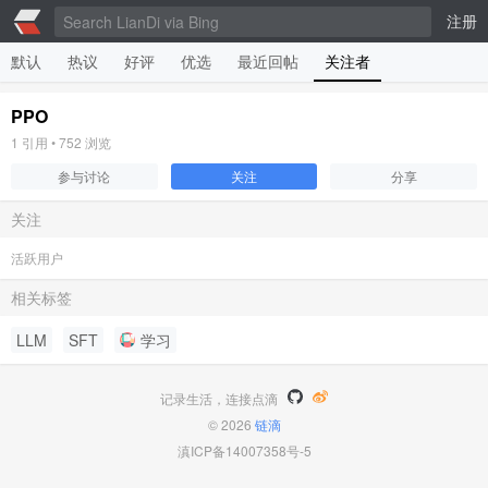
注册
默认
热议
好评
优选
最近回帖
关注者
PPO
1
引用 •
752
浏览
参与讨论
关注
分享
关注
活跃用户
相关标签
LLM
SFT
学习
记录生活，连接点滴
© 2026
链滴
滇ICP备14007358号-5