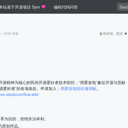
本站基于开源项目 Sym
编程代码问答
•
1439
浏览
参与讨论
关注
开源精神为核心的民间开源爱好者技术组织，“用爱发电”象征开源与贡献
源爱好者”的各项条款。申请加入：
用爱发电组织邀请帖
。
ve.stackoverflow.wiki/
分享为目的，拒绝非法牟利。
己的原创作品。