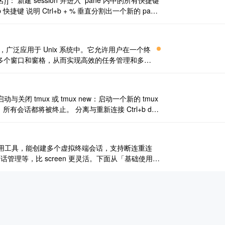
w -s {别名}]： 新建 session 并进入 ‍ pane 内中的所有快捷键
b 快捷键 说明 Ctrl+b + % 垂直分割出一个新的 pane
具，广泛应用于 Unix 系统中。它允许用户在一个终
多个窗口和窗格，从而实现高效的任务管理和多任
令，支持会话的分离与重连、窗口和窗格的灵活管理，
维，还是日 ..
关闭 tmux 或 tmux new：启动一个新的 tmux
 服务器，所有会话都将被终止。 分离与重新连接 Ctrl+b d：
分离当前 tmux 会话，让会话在后台运行。 tmux attach -t 或 t ..
大的终端复用工具，能创建多个虚拟终端会话，支持断连重连
话管理等，比 screen 更灵活。下面从「基础使用」
解） 会话（Session）：一个独立的 tmux 运