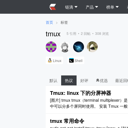
链滴
产品
榜单
首页
>
标签
tmux
5
引用 •
2
回帖 •
308
浏览
Linux
Shell
默认
热议
好评
优选
最近回
Tmux: linux 下的分屏神器
[图片] tmux tmux（terminal multi
中可以分多个屏同时使用。 安装 Tmux 一般需要自己安
et install tmux # CentOS 或 Fedora $ ..
tmux 常用命令