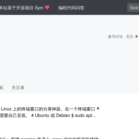
本站基于开源项目 Sym
编程代码问答
参与讨论
关注
帖
关注者
plexer）是 Linux 上的终端窗口的分屏神器。在一个终端窗口
装。 # Ubuntu 或 Debian $ sudo apt-g