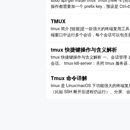
sudo apt-get install tmux ‍ tmux [ne
操作都需要加一个 prefix key，预设是 Ctrl+
Ctrl+b + ' 水平分割出一个 ..
TMUX
tmux 简介 [链接]是一款强大的终端复用工
端窗口中运行多个会话，每个会话可以包含
务处理。tmux 提供了丰富的快捷键和命
以及滚动查看历史输出等功能。无论是开发、运
tmux 快捷键操作与含义解析
tmux 快捷键操作与含义解析 一、会话管理 启动与
会话。 tmux kill-server：关闭 tmux
Tmux 命令详解
tmux 是 Linux/macOS 下功能强
（比如 SSH 断开后进程仍运行）、分屏、会
到「进阶技巧」一步步教你： 一、核心概念（先理
行环境，可包含多个窗口 ..