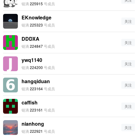
链滴
225915
号成员
EKnowledge
关注
链滴
225323
号成员
DDDXA
关注
链滴
224847
号成员
ywq1140
关注
链滴
224200
号成员
hangqiduan
关注
链滴
223164
号成员
caffish
关注
链滴
223161
号成员
nianhong
关注
链滴
222921
号成员