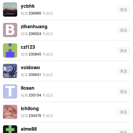
ycbhk
关注
链滴
236995
号成员
zihanhuang
关注
链滴
236524
号成员
czl123
关注
链滴
235845
号成员
voidowo
关注
链滴
235631
号成员
llosan
关注
链滴
235154
号成员
ichilong
关注
链滴
234376
号成员
aime88
关注