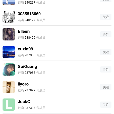
链滴
240227
号成员
3035518669
关注
链滴
240177
号成员
Elleen
关注
链滴
238429
号成员
xuxin99
关注
链滴
237985
号成员
SuiGuang
关注
链滴
237983
号成员
liyoro
关注
链滴
237829
号成员
JockC
关注
链滴
237337
号成员