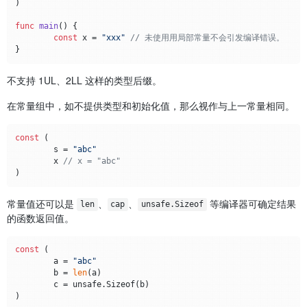
)

func
main
()
 {

const
 x = 
"xxx"
// 未使⽤用局部常量不会引发编译错误。
不支持 1UL、2LL 这样的类型后缀。
在常量组中，如不提供类型和初始化值，那么视作与上一常量相同。
const
 (

	s = 
"abc"
	x 
// x = "abc"
常量值还可以是
、
、
等编译器可确定结果
len
cap
unsafe.Sizeof
的函数返回值。
const
 (

	a = 
"abc"
	b = 
len
(a)

	c = unsafe.Sizeof(b)
