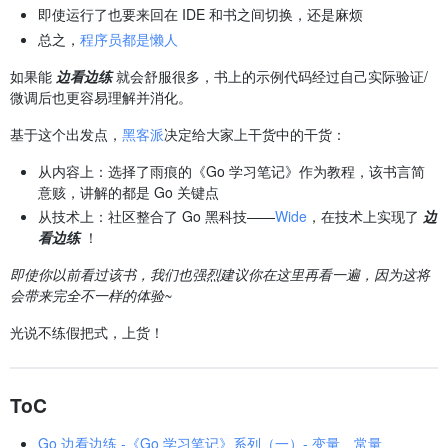
即使运行了也要来回在 IDE 和书之间切换，还是麻烦
总之，
程序员都是懒人
如果能
边看边练
就会舒服很多，书上的示例代码经过自己实际验证/
微调后也更容易理解并消化。
基于这个出发点，
黑客派
决定给大家上干货中的干货：
从内容上：选择了雨痕的《Go 学习笔记》作为教程，该书言简
意赅，讲解的都是 Go 关键点
从技术上：社区整合了 Go 黑科技——
Wide
，在技术上实现了
边
看边练
！
即使你以前看过该书，我们也强烈建议你在这里再看一遍，因为这将
会带来完全不一样的体验~
光说不练假把式，上货！
ToC
Go 边看边练 -《Go 学习笔记》系列（一）- 变量、常量