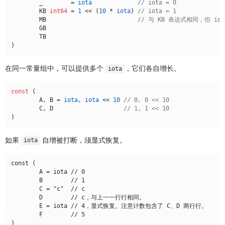
	_        = 
iota
// iota = 0
	KB 
int64
 = 
1
 << (
10
 * 
iota
) 
// iota = 1
	MB                          
// 与 KB 表达式相同，但 iota
	GB

	TB

在同一常量组中，可以提供多个
，它们各自增长。
iota
const
 (

	A, B = 
iota
, 
iota
 << 
10
// 0, 0 << 10
	C, D                    
// 1, 1 << 10
如果
自增被打断，须显式恢复。
iota
const (

	A = iota // 0

	B        // 1

	C = "c"  // c

	D        // c，与上⼀一⾏行相同。

	E = iota // 4，显式恢复。注意计数包含了 C、D 两⾏行。

	F        // 5
