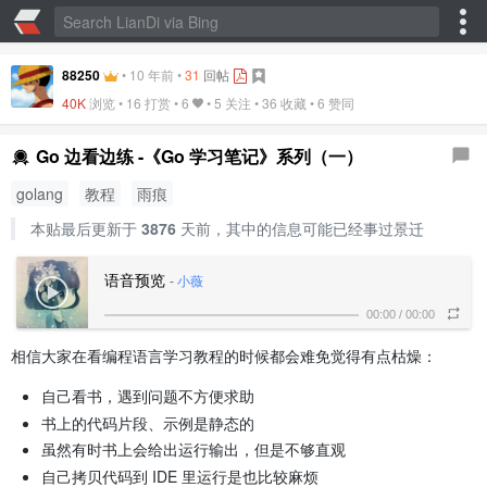
88250
•
10 年前
•
31
回帖
40K
浏览 • 16 打赏 •
6
• 5 关注 •
36 收藏
•
6 赞同
Go 边看边练 -《Go 学习笔记》系列（一）
golang
教程
雨痕
本贴最后更新于
3876
天前，其中的信息可能已经事过景迁
语音预览
-
小薇
00:00
/
00:00
相信大家在看编程语言学习教程的时候都会难免觉得有点枯燥：
自己看书，遇到问题不方便求助
书上的代码片段、示例是静态的
虽然有时书上会给出运行输出，但是不够直观
自己拷贝代码到 IDE 里运行是也比较麻烦