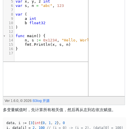
多变量赋值时，先计算所有相关值，然后再从左到右依次赋值。
data, i := [
3
]
int
{
0
, 
1
, 
2
}, 
0
i, data[i] = 
2
, 
100
// (i = 0) -> (i = 2), (data[0] = 100) 