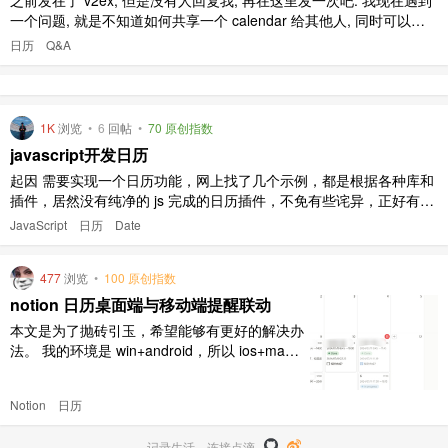
一个问题, 就是不知道如何共享一个 calendar 给其他人, 同时可以允
许他们发布活动. 具体的需求是: 允许所有人订阅日历 允许活动管理员
日历
Q&A
发布活动 主流的日历应用都可以定于日历, 包括 google calendar, ap
ple cale ..
1K
浏览
•
6
回帖
•
70 原创指数
javascript开发日历
起因 需要实现一个日历功能，网上找了几个示例，都是根据各种库和
插件，居然没有纯净的 js 完成的日历插件，不免有些诧异，正好有时
间，准备通过 js 编写一个简单的日历 demo 基础，可自由根据使用的
JavaScript
日历
Date
插件进行显示层的定制。 效果图 [图片] 前提 算法 说一下日历的算法
(本月第一天的星期数 + 本月的天数)/7 可以 ..
477
浏览
•
100 原创指数
notion 日历桌面端与移动端提醒联动
本文是为了抛砖引玉，希望能够有更好的解决办
法。 我的环境是 win+android，所以 ios+mac
需要有所调整。 需求概述 日历视图能够更加直
观的展现当日的计划安排，但是仅仅是如此的
Notion
日历
话，还有诸多的问题，所以我对日历的需求不仅
仅满足于此。 最终效果 手机上自带的日历能够
记录生活，连接点滴