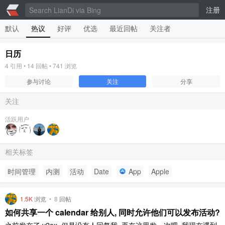
注册
默认
热议
好评
优选
最近回帖
关注者
日历
4
引用 •
14
回帖 •
741
浏览
参与讨论
关注
分享
关注
活跃用户
相关标签
时间管理
内测
活动
Date
App
Apple
1.5K
浏览
•
8
回帖
如何共享一个 calendar 给别人, 同时允许他们可以发布活动?
之前发在了 v2ex, 但是没有人回复我, 再在这里发一次吧. 我现在遇到