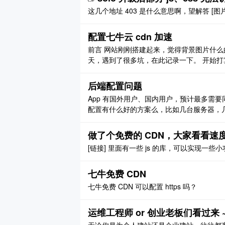
这几个地址 403 是什么意思啊，望解答 [图片
配置七牛云 cdn 加速
前言 网站刚刚搭建起来，觉得背景图片什么的
天，遇到了很多坑，在此记录一下。 开始打算在 w
vseu.com 或者 www.vseu.com 的时候 ng
后端配置问题
App 有国外用户、国内用户，预计最多需
配置有什么好的方案么，比如几台服务器，几
方面经验的大佬，指点一下。或者推荐个资料
多需要同时承受住一万个来自国内外的用户同时
做了个免费的 CDN，大家看看速
[链接] 里面有一些 js 的库，可以实现一些小功能
七牛免费 CDN
七牛免费 CDN 可以配置 https 吗？
运维工程师 or 创业老板们看过来 