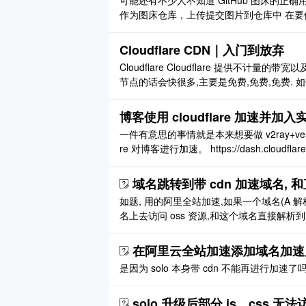
可能还有不少人不知道 GitHub 图床的正确
作为图床仓库，上传提交图片到仓库中 在要使用 Gi
jsdelivr.net/gh/{user}/{repo}/图片路径
Cloudflare CDN｜入门到放弃
Cloudflare Cloudflare 提供不计量
节点的话会快很多,主要是免费,免费,免费. 如何
喜欢折腾,对速度没要求的用第一种,对速度有点
注 ..
博客使用 cloudflare 加速并加
一件有意思的事情就是本来想要做 v2ray+vemss+tl
re 对博客进行加速。 https://dash.cloudf
自行百度 [图片] cloudflare 托管了域名解 ..
域名跳转到带 cdn 加速域名,
如题, 用的阿里全站加速,如果一个域名(A 解析)
名上去访问 oss 资源,和这个域名直接解析到 
在阿里云全站加速添加域名加速
是因为 solo 本身带 cdn 不能再进行加速了吗 
solo 升级后部分 js、css 无法