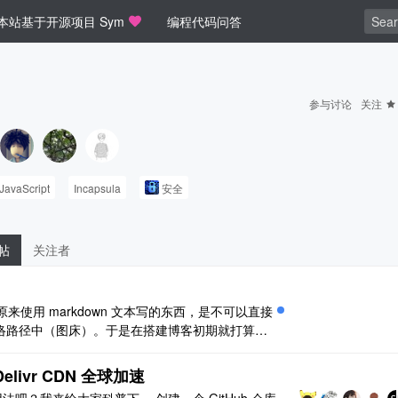
本站基于开源项目 Sym
编程代码问答
参与讨论
关注
JavaScript
Incapsula
安全
帖
关注者
来使用 markdown 文本写的东西，是不可以直接
络路径中（图床）。于是在搭建博客初期就打算做
嫖第一名。既然阿里云的白嫖的，域名一块钱买
的。那么，怎样才可以搭建一个免费图床呢？这不由得让我想到了 ..
elivr CDN 全球加速