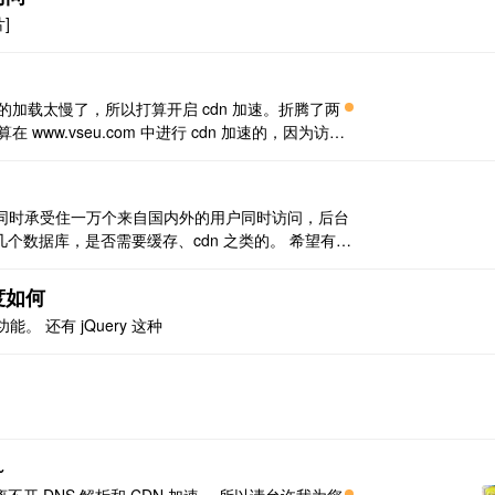
]
加载太慢了，所以打算开启 cdn 加速。折腾了两
ww.vseu.com 中进行 cdn 加速的，因为访问
inx 是自动跳转到 www.vseu.com 的(主要是配合 ..
要同时承受住一万个来自国内外的用户同时访问，后台
个数据库，是否需要缓存、cdn 之类的。 希望有这
啊、方案啥的 App 有国外用户、国内用户，预计最
访问，后台 ..
度如何
。 还有 jQuery 这种
~