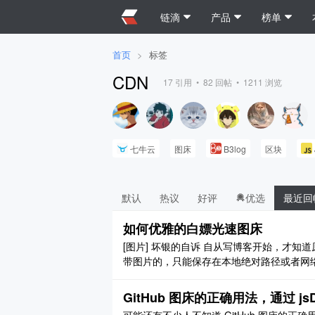
链滴
产品
榜单
首页
>
标签
CDN
17
引用 •
82
回帖 •
1211
浏览
七牛云
图床
B3log
区块
默认
热议
好评
优选
最近回
如何优雅的白嫖光速图床
[图片] 坏银的自诉 自从写博客开始，才知道原
带图片的，只能保存在本地绝对路径或者网
一个自己的图床。奈何本人干啥啥不行，白
GitHub 图床的正确用法，通过 jsD