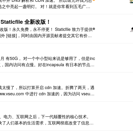
 DNS 解析和 CDN 加速。 所以请允许我为您
茫挑选之中亮起一盏明灯。 对！就是你常看到五毛广告
是只有五毛党哦。 CloudXNS，是由国内知名 IDC 世纪
ticfile 全新改版！
版！永久免费，永不停更！ Staticfile 致力于提供
国外 [链接]，同时由国内开源贡献者提交其它有价值
接]的努力。 或许 [链接] 的用户已经悄悄感觉到
号每个月 有50G， 对一个中小型站来说是够用了，但是inc
节点，国内访问有点慢。好在incapsula 有日本的节点。
ng.com/index.p ..
太慢了，所以打算开启 cdn 加速。折腾了两天，遇
eu.com 中进行 cdn 加速的，因为访问 vseu.c
动跳转到 www.vseu.com 的(主要是配置 ss ..
机、电力、互联网之后，下一代颠覆性的核心技术。
决了人们基本的生活需求，互联网彻底改变了信息传
，将可能彻底改变整个人类社会价值传递的方式。”