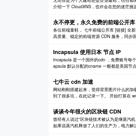
无论你是为个人建站还是企业建站，往往都离不开
介绍一下 CloudXNS，也许会在您的迷
的 CloudXNS…… 但是 CloudXNS 绝不
互联旗下北京快网自 ..
永不停更，永久免费的前端公开库 Sta
各位前端童鞋， 七牛前端公开库 [链接] 全新改
高质量、稳定的前端资源 CDN 服务，同步
的库。感谢所有开源库作者和独家合作社区[链
它从前端到后端的变化了。经过几 ..
Incapsula 使用日本 节点 IP
Incapsula 是一个国外的cdn ，免费账
apsula 默认分配的cname 一般都是美国
我们可以使用 ：just-ping。 http://www.just-pi
七牛云 cdn 加速
网站刚刚搭建起来，觉得背景图片什么的加载
到了很多坑，在此记录一下。 开始打算在 www.vs
om 或者 www.vseu.com 的时候 nginx 是自
谈谈今年很火的区块链 CDN
曾经有人说过“区块链技术被认为是继蒸汽
如果说蒸汽机释放了人们的生产力，电力解
递的方式，那么区块链作为构造信任的机器