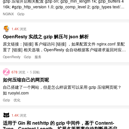
gzip 压缩开启相关配置 gzip on; gzip_min_length 1k; gzip_buffers 4
16k; #gzip_http_version 1.0; gzip_comp_level 2; gzip_types text/pla
in application/x-javascript text/cs ..
NGINX
Gzip
1.4K
浏览
OpenResty 实战之 gzip 解压与 json 解析
原文链接：[链接] 客户端访问 [链接] ，如果配置文件 nginx.conf 里配
置了 [链接] 相关选项，OpenResty 会自动根据客户端请求返回对应的
格式。 如果 OpenResty 访问[链接]，并且带有 gzip header 例如 gzip
OpenResty
Gzip
服务
-deflate 或 deflate-raw，并且需要在 Ope ..
678
浏览
•
5
回帖
如何压缩自己的网页呢
自己搭建了一个网站，但是怎么样设置可以采用 gzip 压缩网页呢？
如 ruoyixi.com
Gzip
优化
1.4K
浏览
适用于 Gin 和 net/http 的 gzip 中间件，基于 Content-
Type、Content-Length、扩展名等要素自动判断是否启用