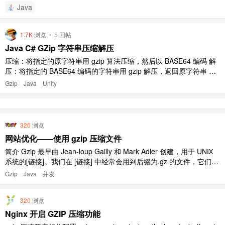
Java
1.7K
浏览
•
5
回帖
Java C# GZip 字符串压缩解压
压缩：将指定的原字符串用 gzip 算法压缩，然后以 BASE64 编码 解
压：将指定的 BASE64 编码的字符串用 gzip 解压，返回原字符串 原
字符串为 UTF-8 编码。 Java 版本 导入包 基本都是 JDK 内置的包，
Gzip
Java
Unity
BASE64 部分可能需要替换一下（JDK8 已经自带 BASE64）。 impor
t ..
326
浏览
网站优化——使用 gzip 压缩文件
简介 Gzip 最早由 Jean-loup Gailly 和 Mark Adler 创建，用于 UNⅨ
系统的[链接]。我们在 [链接] 中经常会用到后缀为.gz 的文件，它们就
是 GZIP 格式的。现今已经成为 Internet 上使用非常普遍的一种[链接]
Gzip
Java
并发
格式，或者说一种文件格式。 编码实现 Gzip 压缩 pub ..
320
浏览
Nginx 开启 GZIP 压缩功能