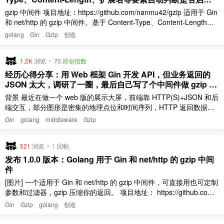
压缩
gzip 中间件 项目地址：https://github.com/nanmu42/gzip 适用于 Gin
和 net/http 的 gzip 中间件。基于 Content-Type、Content-Length、
扩展名等要素自动判断是否启用压缩。 使用示例 [图片] Gin import git
golang
Gin
Gzip
创造
hub.com/nan ..
1.2K
浏览
•
70 原创指数
经历心得分享：用 Web 框架 Gin 开发 API，但业务返回的
JSON 太大，调研了一圈，最后自己写了个中间件做 gzip 压
缩，记录下调研和开发调优时的心得
背景 最近在做一个 web 版的展示大屏，前端靠 HTTP(S)+JSON 和后
端交互，部分图形是密集的地理点位和时间序列，HTTP 返回数据量
较大，公网上加载速度不佳。 调研 考虑压缩 HTTP 返回，选了 gzip
Gin
golang
middleware
Gzip
这个常规选项。 gzip 在压缩时，得考虑几点： 内容类型是否对压缩
友好：例如 JPEG 本身已经压 ..
521
浏览
•
1
回帖
发布 1.0.0 版本：Golang 用于 Gin 和 net/http 的 gzip 中间
件
[图片] 一个适用于 Gin 和 net/http 的 gzip 中间件，可直接用也可定制
参数和过滤器，gzip 压缩你的返回。 项目地址： https://github.com/
nanmu42/gzip p.s. gzip 一般可以将文本返回（例如 JSON ）压缩到
Gin
Gzip
golang
创造
30%~70%. 有的人喜欢在反向代理上做压缩， ..