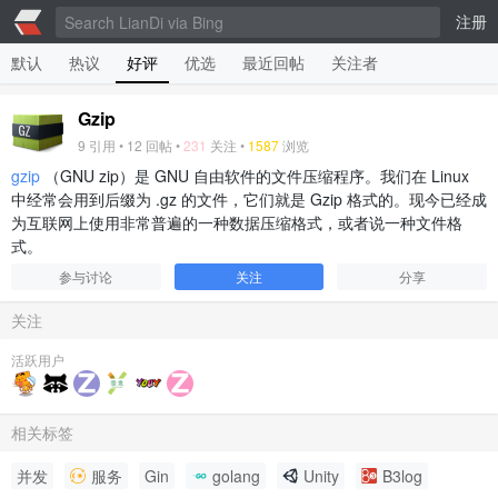
注册
默认
热议
好评
优选
最近回帖
关注者
Gzip
9
引用 •
12
回帖 •
231
关注 •
1587
浏览
gzip
（GNU zip）是 GNU 自由软件的文件压缩程序。我们在 Linux
中经常会用到后缀为 .gz 的文件，它们就是 Gzip 格式的。现今已经成
为互联网上使用非常普遍的一种数据压缩格式，或者说一种文件格
式。
参与讨论
关注
分享
关注
活跃用户
相关标签
并发
服务
Gin
golang
Unity
B3log