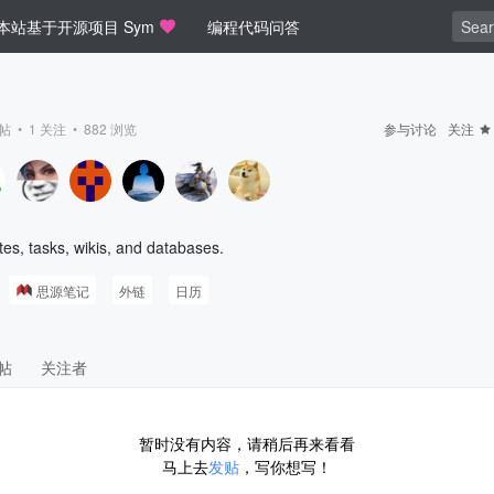
本站基于开源项目 Sym
编程代码问答
帖 •
1
关注 •
882
浏览
参与讨论
关注
tes, tasks, wikis, and databases.
思源笔记
外链
日历
帖
关注者
暂时没有内容，请稍后再来看看
马上去
发贴
，写你想写！