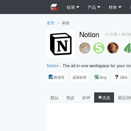
链滴
产品
榜单
首页
>
标签
Notion
11
引用 •
90
回
Notion
- The all-in-one workspace for your no
数据库
超级标签
Bug
Q&A
默认
热议
好评
优选
最近回