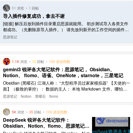
51
浏览
•
1
回帖
导入插件修复成功，拿去不谢
[链接] 解压后放到插件目录重启思源就能用。 初步测试导入各类文件
都成功。（先删除原导入插件。） 请先放到新开的工作空间的插件目
录里使用。测试放心后再放到常用的工作空间里使用。 使用前请备份
思源笔记
数据。 非正式插件，概不负责。
1.1K
浏览
•
10
回帖
•
100 原创指数
gemini3 锐评各大笔记软件：思源笔记， Obsidian、
Notion、 flomo、语雀、OneNote，starnote，三星笔记
Obsidian (黑曜石) 江湖人称： “大型程序员过家家模拟器” 【天使的一
面】（极致的掌控）： 数据的主人： 本地 Markdown 文件。哪怕明
天 Obsidian 公司倒闭，老板卷款跑路，你的笔记依然静静躺在你的硬
思源笔记
Notion
黑曜石
flomo
盘里，毫发无损。 无限的上限： 插件市场就是个军火库。只要你愿意
折腾，它可以是看板、是日历、是数 ..
5K
浏览
•
35
回帖
•
100 原创指数
DeepSeek 锐评各大笔记软件：
Obsidian、Notion、flomo、思源笔记、
语雀、OneNote