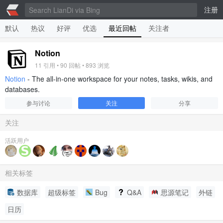
注册
默认
热议
好评
优选
最近回帖
关注者
Notion
11
引用 •
90
回帖 •
893
浏览
Notion
- The all-in-one workspace for your notes, tasks, wikis, and
databases.
参与讨论
关注
分享
关注
活跃用户
相关标签
数据库
超级标签
Bug
Q&A
思源笔记
外链
日历