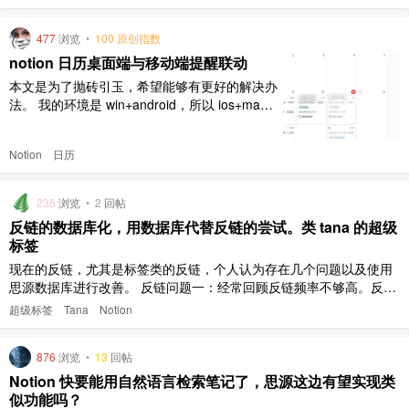
多的调查，发现用户大多都集中在类似于飞书，
Notion，以及 Obsidian 之类的软件上。在略粗
477
浏览
•
100 原创指数
体验过后第一次选择了 Notion，因为 ta ..
notion 日历桌面端与移动端提醒联动
本文是为了抛砖引玉，希望能够有更好的解决办
法。 我的环境是 win+android，所以 ios+mac
需要有所调整。 需求概述 日历视图能够更加直
观的展现当日的计划安排，但是仅仅是如此的
Notion
日历
话，还有诸多的问题，所以我对日历的需求不仅
仅满足于此。 最终效果 手机上自带的日历能够
通过 ics 或者别的同步方式（安卓使用 d ..
236
浏览
•
2
回帖
反链的数据库化，用数据库代替反链的尝试。类 tana 的超级
标签
现在的反链，尤其是标签类的反链，个人认为存在几个问题以及使用
思源数据库进行改善。 反链问题一：经常回顾反链频率不够高。反链
的作用是知识的链接，所以最重要的是回顾过去的反链，看看跟刚刚
超级标签
Tana
Notion
做的笔记之间是否有联系，所以方便回顾才是反链的根本。现有大多
数情况，打个引用就不去管了。 用思源数据库：直接把需要添加反链
876
浏览
•
13
回帖
的块通过菜单“添 ..
Notion 快要能用自然语言检索笔记了，思源这边有望实现类
似功能吗？