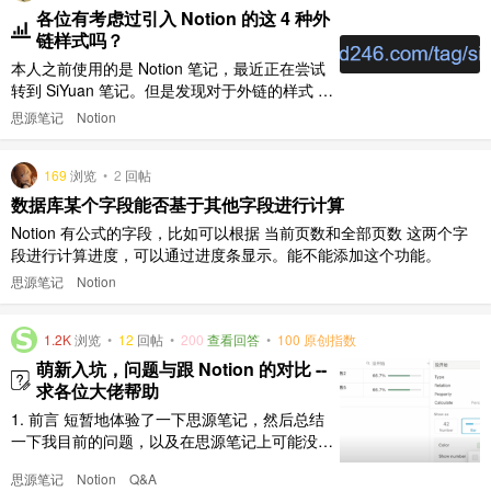
各位有考虑过引入 Notion 的这 4 种外
链样式吗？
本人之前使用的是 Notion 笔记，最近正在尝试
转到 SiYuan 笔记。但是发现对于外链的样式 Si
Yuan 只有一种 [图片] 而 Notion 中能够提供更
思源笔记
Notion
加丰富的外链样式可选，如下图所示： [图片]
这是提及样式： [图片] 这是与 SiYuan 完全一样
169
浏览
•
2
回帖
的 URL 样式： [图片] 这是书签样式： [图片] ..
数据库某个字段能否基于其他字段进行计算
Notion 有公式的字段，比如可以根据 当前页数和全部页数 这两个字
段进行计算进度，可以通过进度条显示。能不能添加这个功能。
思源笔记
Notion
1.2K
浏览
•
12
回帖
•
200
查看回答
•
100 原创指数
萌新入坑，问题与跟 Notion 的对比 --
求各位大佬帮助
1. 前言 短暂地体验了一下思源笔记，然后总结
一下我目前的问题，以及在思源笔记上可能没有
的部分或者我没探索到的体验。 之前一段时时
思源笔记
Notion
Q&A
间，在第一次探索类似的线上笔记的时候做了很