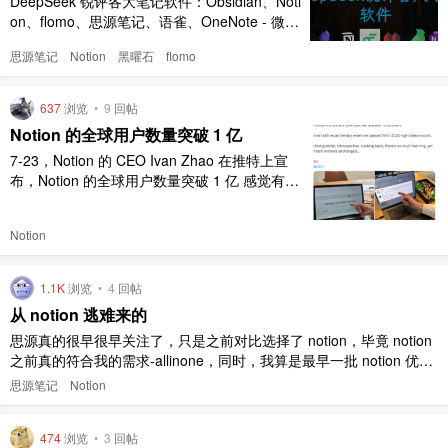
DeepSeek 锐评各大笔记软件：Obsidian、Noti
on、flomo、思源笔记、语雀、OneNote - 微信
公众平台 https://mp.weixin.qq.com/s/njoSoVvN
思源笔记
Notion
黑曜石
flomo
_dNr-ihcbACqLw 2025-02-03 18:49:37 [图片]
【免责声明】 内容来源声明 本文所有观点 ..
637
浏览
•
9
回帖
Notion 的全球用户数量突破 1 亿
7-23，Notion 的 CEO Ivan Zhao 在推特上宣
布，Notion 的全球用户数量突破 1 亿 感觉有点
不可思议啊，或许 notion 真的能撼动 MS office
和 Google Doc 的根基？ [图片]
Notion
1.1K
浏览
•
4
回帖
从 notion 逃难来的
思源真的很早很早关注了，只是之前对比选择了 notion，毕竟 notion
之前真的符合我的需求-allinone，同时，我算是最早一批 notion 优惠
玩家了 然而最近 notion 不知道是不是错觉，好 TM 卡啊，还是不是
思源笔记
Notion
担心数据安全（notion 说是可离线访问，我 ：）） 终于在今日写一
个稍长一点的文档， ..
474
浏览
•
3
回帖