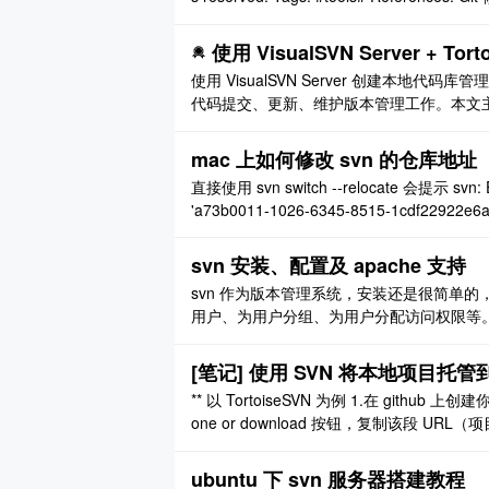
使用 VisualSVN Server + 
使用 VisualSVN Server 创建本地代码库
代码提交、更新、维护版本管理工作。本文
意事项等。 VisualSVN Server 第一步应该
..
mac 上如何修改 svn 的仓库地址
直接使用 svn switch --relocate 会提示 svn: E195009: The repository at 'old_svn_url' has uuid
'a73b0011-1026-6345-8515-1cdf22922e6a',
svn 安装、配置及 apache 支持
svn 作为版本管理系统，安装还是很简单
用户、为用户分组、为用户分配访问权限等。 另外 
行访问，通过 http 协议进行访问时，账号
的地方。 一、svn 安装及配置 ..
[笔记] 使用 SVN 将本地项目托管到
** 以 TortoiseSVN 为例 1.在 githu
one or download 按钮，复制该段 URL（
夹下使用 SVN 的“检出（Checkout）”功能
ubuntu 下 svn 服务器搭建教程