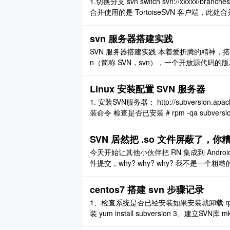
1.切换分支 svn switch svn://xxxxx/bra
合并使用的是 TortoiseSVN 客户端
似）。 操作很简单： 1.在 trunk 代码的文件夹上
svn 服务器搭建实践
SVN 服务器搭建实践 本着爱折腾的精神，搭建了 sv
n（简称 SVN，svn），一个开放源代码的
理系统，它的设计目标就是取代 CVS。互联网上
n。 ..
Linux 安装配置 SVN 服务器
1. 安装SVN服务器： http://subversion.a
装命令 检查是否已安装 # rpm -qa subversion 安
subversion mod_da ..
SVN 居然把 .so 文件屏蔽了，你
今天开始让其他小伙伴把 RN 集成到 Andr
件提交，why? why? why? 我不是一个
（用的 mac，svn 全是命令操作，哭晕在厕
*.o * ..
centos7 搭建 svn 步骤记录
1、检查系统是否已经安装如果安装就卸载 rpm -qa s
装 yum install subversion 3、建立SVN库 mkdi
n/repos 执行上面的 ..