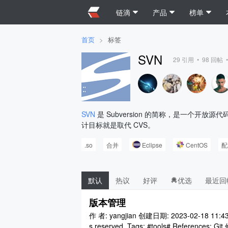
链滴
产品
榜单
首页
>
标签
SVN
29
引用 •
98
回帖 
SVN
是 Subversion 的简称，是一个开
计目标就是取代 CVS。
.so
合并
Eclipse
CentOS
配
默认
热议
好评
优选
最近回
版本管理
作 者: yangjian 创建日期: 2023-02-18 11:43:2
s reserved. Tags: #tools# References: