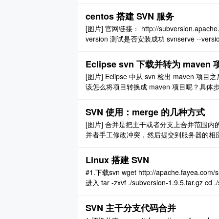
改历史，追踪多个版本的开发和维护及发布活
件：CVS（1985，始祖，集中式）、SVN（2
centos 搭建 SVN 服务
[图片] 官网链接： http://subversion.apache.
version 测试是否安装成功 svnserve --v
用默认配置，无需修改） vi /etc ..
Eclipse svn 下载并转为 maven
[图片] Eclipse 中从 svn 检出 mave
该怎么将项目转换成 maven 项目呢？具体步骤如下
SVN 使用：merge 的几种方式
[图片] 合并是把主干或者分支上合并范围
并者手工修改冲突，然后提交到服务器的相
是分支上的改动。如果当前工作副本是分支
合并的起始位置 URL 一定要和当前的工作副本的
Linux 搭建 SVN
#1.下载svn wget http://apache.fayea.com/s
进入 tar -zxvf ./subversion-1.9.5.tar.gz cd .
SVN 主干分支代码合并