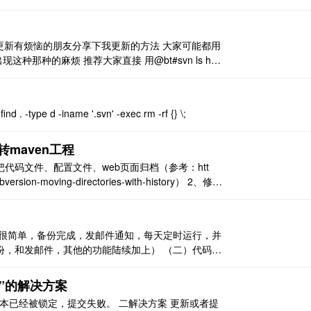
oit更新有烦恼的朋友分享下我更新的方法 大家可能都用
出现这种那种的麻烦 推荐大家直接 用@bt#svn ls htt
runk/ 设置为s ..
ind . -type d -iname '.svn' -exec rm -rf {} \;
转maven工程
 move方法把代码文件、配置文件、web页面归档（参考：htt
ubversion-moving-directories-with-history） 2、修改
能很简单，备份完成，发邮件通知，每天定时运行，并
，和发邮件，其他的功能陆续加上） （二）代码 #
port tarfile import strin ..
定”的解决方案
作副本已经被锁定，提交失败。 二解决方案 更新或者提