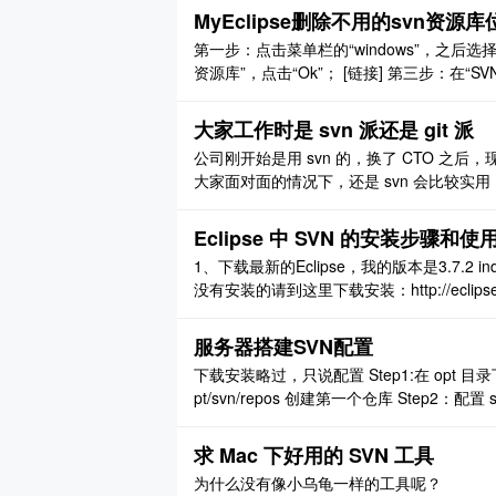
MyEclipse删除不用的svn资源库
第一步：点击菜单栏的“windows”，之后选择“s
资源库”，点击“Ok”； [链接] 第三步：在
“废弃位置”，之后“确定”即可完成删除操作。
大家工作时是 svn 派还是 git 派
公司刚开始是用 svn 的，换了 CTO 之后，
大家面对面的情况下，还是 svn 会比较实用
Eclipse 中 SVN 的安装步骤和使
1、下载最新的Eclipse，我的版本是3.7.2 indigo(E
没有安装的请到这里下载安装：http://eclipse.o
装方法有两种.那种绿色的以link方式安装的方式
服务器搭建SVN配置
下载安装略过，只说配置 Step1:在 opt 目录下创建 
pt/svn/repos 创建第一个仓库 Step2：配置 svn
夹内） anon-access = none # ..
求 Mac 下好用的 SVN 工具
为什么没有像小乌龟一样的工具呢？