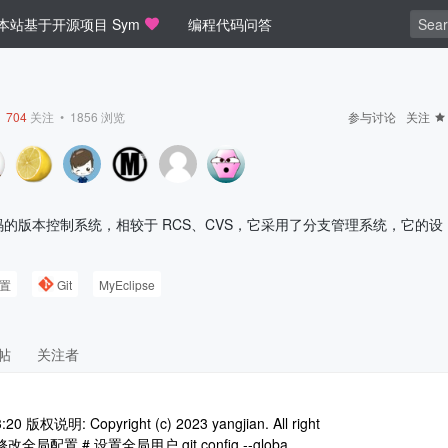
本站基于开源项目 Sym
编程代码问答
•
704
关注 •
1856
浏览
参与讨论
关注
放源代码的版本控制系统，相较于 RCS、CVS，它采用了分支管理系统，它的设
置
Git
MyEclipse
帖
关注者
0 版权说明: Copyright (c) 2023 yangjian. All right
 Git 修改全局配置 # 设置全局用户 git config --globa ..