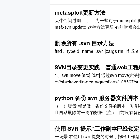
metasploit更新方法
大牛们闪过啊，，， 为一些对于metaspl
msf>svn update 这种方法更新 有的时候会
p://www.metaspliot.com/svn/framework3/t
删除所有 .svn 目录方法
find . -type d -name '.svn'|xargs rm -rf 或者 f
SVN目录变更实践—普通web工程
1、svn move [src] [dst] 通过svn
p://stackoverflow.com/questions/108567/s
依赖方式 WEB-INF/ ..
python 备份 svn 服务器文件脚本
（一）场景 就是做一备份文件的脚本，功
且自动删除前一周的数据（注：目前只有备份
-*- coding : utf-8 -*- import os import time im
使用 SVN 提示“工作副本已经锁
一场景 在使用 svn 提交的时候，报出工