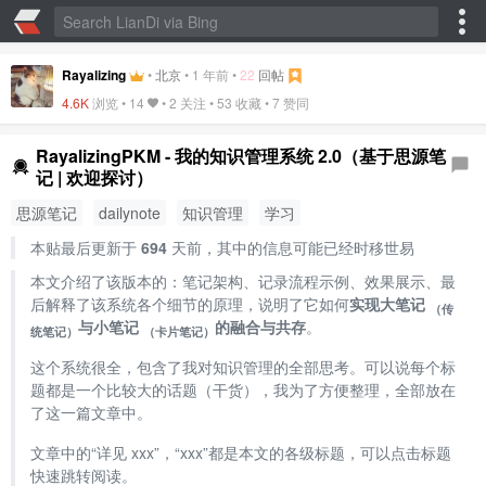
Rayalizing
•
北京
•
1 年前
•
22
回帖
4.6K
浏览 •
14
• 2 关注 •
53 收藏
•
7 赞同
RayalizingPKM - 我的知识管理系统 2.0（基于思源笔
记 | 欢迎探讨）
思源笔记
dailynote
知识管理
学习
本贴最后更新于
694
天前，其中的信息可能已经时移世易
本文介绍了该版本的：笔记架构、记录流程示例、效果展示、最
后解释了该系统各个细节的原理，说明了它如何
实现大笔记
（传
与小笔记
的融合与共存
。
统笔记）
（卡片笔记）
这个系统很全，包含了我对知识管理的全部思考。可以说每个标
题都是一个比较大的话题（干货），我为了方便整理，全部放在
了这一篇文章中。
文章中的“详见 xxx”，“xxx”都是本文的各级标题，可以点击标题
快速跳转阅读。