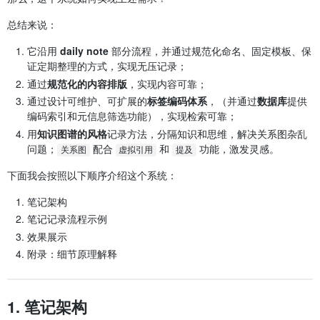
总结来说：
它沿用
daily note
部分流程，并通过规范化命名、固定模板、保
证定期整理的方式，实现无压记录；
通过
规范化的内容排版
，实现内容可靠；
通过设计可维护、可扩展的
标签编码体系
，（并通过
数据库
提供
编码索引和元信息筛选功能），实现检索可靠；
用
知识图谱的风格
记录方法，分隔知识和思维，解决关系图杂乱
问题；
配合
和
功能，激发灵感。
关系图
虚拟引用
提及
下面我会按照以下顺序介绍这个系统：
笔记架构
笔记记录流程示例
效果展示
附录：细节原理解释
1. 笔记架构