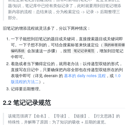
题/知识，笔记库中已经有类似记录了，此时就要用到旧笔记增添
新内容的流程：总结来说，分为检索定位 -> 记录 -> 后期整理三
部分。
旧笔记的增添流程就灵活多了，分以下两种情况：
一下子能想到旧笔记的题目或关键词，直接搜索题目或关键词即
可。一下子想不到的，可结合搜索标签来快速定位（
我的标签前缀
会加速这一步骤），按照
，增加到旧笔记
编码系统
笔记记录规范
中即可。
着急或者当下懒得定位的，就用老办法：以传递型双链的形式，
直接写在日记中，只要确保把内容全部包在传递型双链所在的列
表项中即可（详见 deerain 的
基本的 daily notes 流程
，或
1.0
版流程的方法二
）。
记得要后期整理。
2.2 笔记记录规范
该规范强调了【命名】、【导读】、【链接】、【行文思路】的
特殊性，并解释了原因：为了知识的吸收 + 后期的速览。