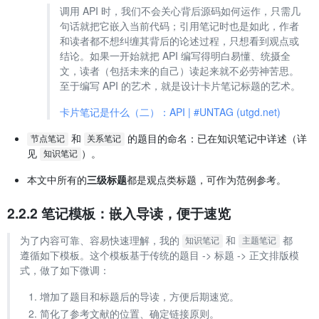
调用 API 时，我们不会关心背后源码如何运作，只需几
句话就把它嵌入当前代码；引用笔记时也是如此，作者
和读者都不想纠缠其背后的论述过程，只想看到观点或
结论。如果一开始就把 API 编写得明白易懂、统摄全
文，读者（包括未来的自己）读起来就不必劳神苦思。
至于编写 API 的艺术，就是设计卡片笔记标题的艺术。
卡片笔记是什么（二）：API | #UNTAG (utgd.net)
和
的题目的命名：已在知识笔记中详述（详
节点笔记
关系笔记
见
）。
知识笔记
本文中所有的
三级标题
都是观点类标题，可作为范例参考。
2.2.2 笔记模板：嵌入导读，便于速览
为了内容可靠、容易快速理解，我的
和
都
知识笔记
主题笔记
遵循如下模板。这个模板基于传统的题目 -> 标题 -> 正文排版模
式，做了如下微调：
增加了题目和标题后的导读，方便后期速览。
简化了参考文献的位置、确定链接原则。