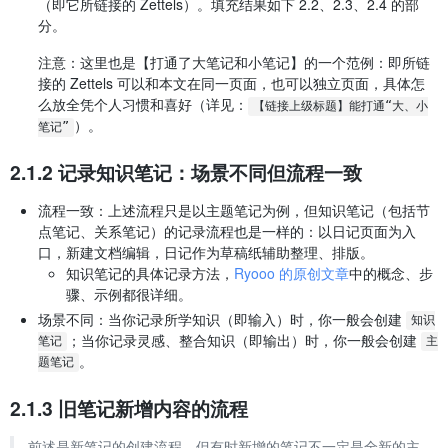
（即它所链接的 Zettels）。填充结果如下 2.2、2.3、2.4 的部
分。
注意：这里也是【打通了大笔记和小笔记】的一个范例：即所链
接的 Zettels 可以和本文在同一页面，也可以独立页面，具体怎
么放全凭个人习惯和喜好（详见：
【链接上级标题】能打通“大、小
）。
笔记”
2.1.2 记录知识笔记：场景不同但流程一致
流程一致：上述流程只是以主题笔记为例，但知识笔记（包括节
点笔记、关系笔记）的记录流程也是一样的：以日记页面为入
口，新建文档编辑，日记作为草稿纸辅助整理、排版。
知识笔记的具体记录方法，
Ryooo 的原创文章
中的概念、步
骤、示例都很详细。
场景不同：当你记录所学知识（即输入）时，你一般会创建
知识
；当你记录灵感、整合知识（即输出）时，你一般会创建
笔记
主
。
题笔记
2.1.3 旧笔记新增内容的流程
前述是新笔记的创建流程，但有时新增的笔记不一定是全新的主