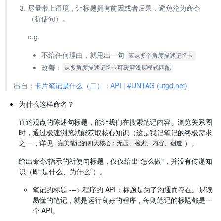
尽量带上语境，让标题拥有前因或者后果，避免沦为命令
（祈使句）。
e.g.
不给任何理由，就甩出一句
应从多个角度描述记忆卡
改善：
从多角度描述记忆卡可缓解浅层模式匹配
出自：
卡片笔记是什么（二）：API | #UNTAG (utgd.net)
为什么这样命名？
直述观点的陈述句标题，能让我们在搜索笔记内容、浏览关系图
时，通过极速浏览就能获取核心知识（这是我记笔记的终极需求
之一，详见
）。
完美笔记的四大核心：无压、检索、内容、创造
给出命令/指示的祈使句标题，仅仅给出“怎么做”，并没有传递知
识（即“是什么、为什么”）。
笔记的标题 ---> 程序的 API：标题是为了沟通而存在。易读
易懂的笔记，就是运行良好的程序，每则笔记的标题都是一
个 API。