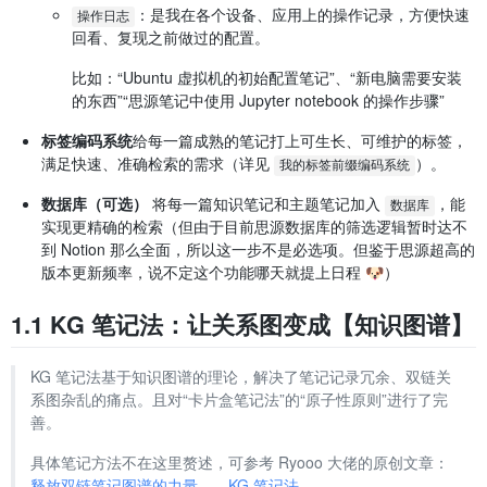
：是我在各个设备、应用上的操作记录，方便快速
操作日志
回看、复现之前做过的配置。
比如：“Ubuntu 虚拟机的初始配置笔记”、“新电脑需要安装
的东西”“思源笔记中使用 Jupyter notebook 的操作步骤”
标签编码系统
给每一篇成熟的笔记打上可生长、可维护的标签，
满足快速、准确检索的需求（详见
）。
我的标签前缀编码系统
数据库（可选）
将每一篇知识笔记和主题笔记加入
，能
数据库
实现更精确的检索（但由于目前思源数据库的筛选逻辑暂时达不
到 Notion 那么全面，所以这一步不是必选项。但鉴于思源超高的
版本更新频率，说不定这个功能哪天就提上日程 🐶）
1.1 KG 笔记法：让关系图变成【知识图谱】
KG 笔记法基于知识图谱的理论，解决了笔记记录冗余、双链关
系图杂乱的痛点。且对“卡片盒笔记法”的“原子性原则”进行了完
善。
具体笔记方法不在这里赘述，可参考 Ryooo 大佬的原创文章：
释放双链笔记图谱的力量——KG 笔记法
。