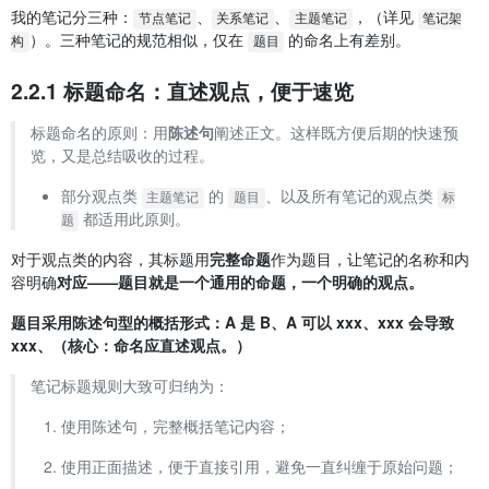
我的笔记分三种：
、
、
，（详见
节点笔记
关系笔记
主题笔记
笔记架
）。三种笔记的规范相似，仅在
的命名上有差别。
构
题目
2.2.1 标题命名：直述观点，便于速览
标题命名的原则：用
陈述句
阐述正文。这样既方便后期的快速预
览，又是总结吸收的过程。
部分观点类
的
、以及所有笔记的观点类
主题笔记
题目
标
都适用此原则。
题
对于观点类的内容，其标题用
完整命题
作为题目，让笔记的名称和内
容明确
对应——题目就是一个通用的命题，一个明确的观点。
题目采用陈述句型的概括形式：A 是 B、A 可以 xxx、xxx 会导致
xxx、（核心：命名应直述观点。）
笔记标题规则大致可归纳为：
使用陈述句，完整概括笔记内容；
使用正面描述，便于直接引用，避免一直纠缠于原始问题；