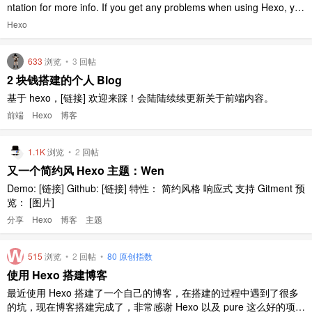
ntation for more info. If you get any problems when using Hexo, yo
u can find the answer in troub ..
Hexo
633
浏览
•
3
回帖
2 块钱搭建的个人 Blog
基于 hexo，[链接] 欢迎来踩！会陆陆续续更新关于前端内容。
前端
Hexo
博客
1.1K
浏览
•
2
回帖
又一个简约风 Hexo 主题：Wen
Demo: [链接] Github: [链接] 特性： 简约风格 响应式 支持 Gitment 预
览： [图片]
分享
Hexo
博客
主题
515
浏览
•
2
回帖
•
80 原创指数
使用 Hexo 搭建博客
最近使用 Hexo 搭建了一个自己的博客，在搭建的过程中遇到了很多
的坑，现在博客搭建完成了，非常感谢 Hexo 以及 pure 这么好的项