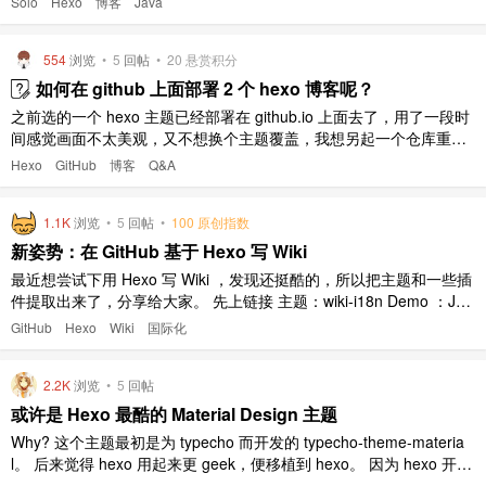
Solo
Hexo
博客
Java
流学习一下，老司机还是让路吧，哈哈哈哈。 4.感谢[链接]的主题，
完全模仿他的来的，此人是技术大牛而且还很耐心 ..
554
浏览
•
5
回帖
•
20
悬赏积分
如何在 github 上面部署 2 个 hexo 博客呢？
之前选的一个 hexo 主题已经部署在 github.io 上面去了，用了一段时
间感觉画面不太美观，又不想换个主题覆盖，我想另起一个仓库重新
部署一个和原来不同的博客，求大神指教
Hexo
GitHub
博客
Q&A
1.1K
浏览
•
5
回帖
•
100 原创指数
新姿势：在 GitHub 基于 Hexo 写 Wiki
最近想尝试下用 Hexo 写 Wiki ，发现还挺酷的，所以把主题和一些插
件提取出来了，分享给大家。 先上链接 主题：wiki-i18n Demo ：JS I
ndex Demo 的 Repo ：JS Index repo 插件，按字母顺序归档：hexo
GitHub
Hexo
Wiki
国际化
-generator-archive-alphabet 插件，按字母 ..
2.2K
浏览
•
5
回帖
或许是 Hexo 最酷的 Material Design 主题
Why? 这个主题最初是为 typecho 而开发的 typecho-theme-materia
l。 后来觉得 hexo 用起来更 geek，便移植到 hexo。 因为 hexo 开发
有极大的自由度，这个主题也变得更加完善。 内置三种主题样式，三