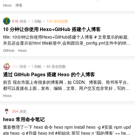
目。我将自己在搭建的过程中遇到的问题进行了一个记录，以便后来
Hexo
博客
的使用者够快速的上手。文章如有不足之处或者有相关的问题所在，
欢迎大家评论留言，或者联系作者微信：wwb765912435， ..
516
浏览
•
1
回帖
•
100 原创指数
10 分钟让你使用 Hexo+GitHub 搭建个人博客
title: 10分钟让你使用Hexo+GitHub搭建个人博客 # 文章显示的标题,
并且还会显示在html title标签中,会和跟目录_config.yml文件中的title
属性以 | 分隔符一起显示 date: { { date } } tags: [Hexo, GitHub] descr
GitHub
Hexo
iption: 10分钟 ..
224
浏览
•
1
回帖
•
40 原创指数
通过 GitHub Pages 搭建 Hexo 的个人博客
前言 现在市面上有很多的博客网，如 CSDN、博客园、简书等平台。
都可以直接在上面，发布、编辑，文章。用户交互也非常好，写的文
章更能直接在百度上直接搜索到。缺点是比较不自由，会受到各种因
Hexo
素的限制和无关紧要的广告。 通过购买域名和服务器来搭建一个这样
的网站，不光说购买成本。定期的维护，就要耗费用户太多的精力和
304
浏览
时间。 除此 ..
hexo 常用命令笔记
重新整理了一下 hexo 命令 hexo npm install hexo -g #安装 npm upd
ate hexo -g #升级 hexo init #初始化 简写 hexo n '我的博客' == hexo