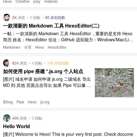
Hexo
Creative
play
material
种 Markdown 样式（仍在逐渐增加）； 背景，各种组件颜色亦或图标
都 ..
2K
浏览
•
5
回帖
•
90 原创指数
一款清新的 Markdown 工具 HexoEditor(二)
一帖：一款清新的 Markdown 工具 HexoEditor，重要的是支持 Hexo
简历 姓名：HexoEditor 住址：GitHub 适应能力：Windows/Mac/Linu
x 技能 HexoEditor 预览内容与 Hexo 生成页面内容高度相似 支持 He
Markdown
分享
Hexo
HexoEditor
xo 原生 Tag/Filter/Renderer ..
824
浏览
•
4
回帖
•
100 原创指数
如何使用 pipe 搭建 *.js.org 个人站点
[图片] 域名申请 如何申请 js.org 二级域名 导出
MD 到 其他 页面点击导出 如果 Pipe 可以像 Sy
m 一样生成 静态页面 的话，就可以跳过下面一
大步了 ～～～ 然而我只是为了小秀一下我的 va
B3log
Pipe
Hexo
js.org
nessa.js.org，估计其他人可能完全没有这个需
求吧！！！ 生成页面 安装 hexo npm inst ..
499
浏览
•
3
回帖
Hello World
[图片] Welcome to Hexo! This is your very first post. Check docume