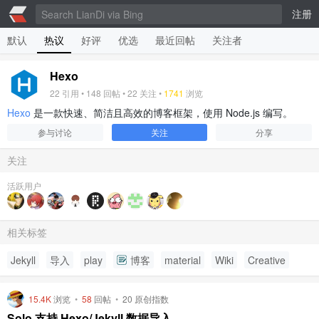
注册
默认
热议
好评
优选
最近回帖
关注者
Hexo
22
引用 •
148
回帖 •
22
关注 •
1741
浏览
Hexo
是一款快速、简洁且高效的博客框架，使用 Node.js 编写。
参与讨论
关注
分享
关注
活跃用户
相关标签
Jekyll
导入
play
博客
material
Wiki
Creative
15.4K
浏览
•
58
回帖
•
20 原创指数
Solo 支持 Hexo/Jekyll 数据导入