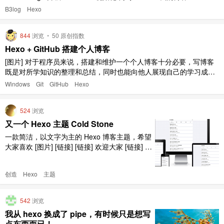
new '我的博客' #新建文章 hexo p == hexo publish hexo g == he ..
B3log
Hexo
844
浏览
•
50 原创指数
Hexo + GitHub 搭建个人博客
[图片] 对于程序员来说，搭建和维护一个个人博客十分必要，写博客
既是对所学知识的整理和总结，同时也能向他人展现自己的学习成
果。这篇教程就是基于 Hexo 和 GitHub 来搭建属于自己的个人博
Windows
Git
GitHub
Hexo
客，简单快捷，对小白也十分友好。 前期准备 本次 Hexo 博客搭建环
境 Windows 10 1803 node-v10.1 ..
524
浏览
又一个 Hexo 主题 Cold Stone
一款简洁，以文字为主的 Hexo 博客主题，希望
大家喜欢 [图片] [链接] [链接] 欢迎大家 [链接] ，
pr 以及 star
创造
Hexo
主题
542
浏览
我从 hexo 换成了 pipe，有时候只是想写
点东西而已！