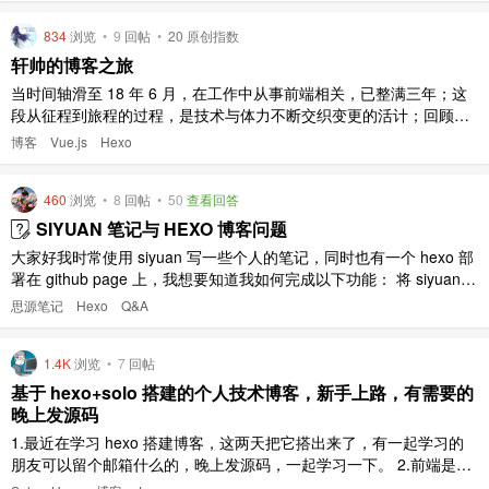
834
浏览
•
9
回帖
•
20 原创指数
轩帅的博客之旅
当时间轴滑至 18 年 6 月，在工作中从事前端相关，已整满三年；这
段从征程到旅程的过程，是技术与体力不断交织变更的活计；回顾这
几年之种种，多半已是无从言说，随风渐逝；幸好这一路走来，偶有
博客
Vue.js
Hexo
沉淀些文字留存，得以在光阴流逝中使我心安；而本篇就为这些年，
承载那些文字的平台作下回顾。 云轩奕鹤 早年在初高中、大学期间，
460
浏览
•
8
回帖
•
50
查看回答
就常爱写 ..
SIYUAN 笔记与 HEXO 博客问题
大家好我时常使用 siyuan 写一些个人的笔记，同时也有一个 hexo 部
署在 github page 上，我想要知道我如何完成以下功能： 将 siyuan
笔记中的图片上传至图床，同时更改 siyuan 笔记中图片的路径（将本
思源笔记
Hexo
Q&A
地路径改为图床路径） 【我已经了解到了如何将文档中所有图片全部
上传至图床，但是文档中的图片 ..
1.4K
浏览
•
7
回帖
基于 hexo+solo 搭建的个人技术博客，新手上路，有需要的
晚上发源码
1.最近在学习 hexo 搭建博客，这两天把它搭出来了，有一起学习的
朋友可以留个邮箱什么的，晚上发源码，一起学习一下。 2.前端是基
于 hexo 搭建，后台是基于 solo 开发的个人博客系统。 3.新手可以交