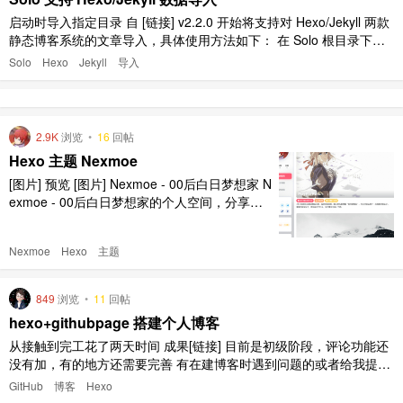
启动时导入指定目录 自 [链接] v2.2.0 开始将支持对 Hexo/Jekyll 两款
静态博客系统的文章导入，具体使用方法如下： 在 Solo 根目录下放
置 markdowns 目录，里面放置待导入的一些 md 文件（可新建目
Solo
Hexo
Jekyll
导入
录，方便标识，比如可将 Hexo 的 _posts 文件夹直接拷贝进来） 重
启 Solo， ..
2.9K
浏览
•
16
回帖
Hexo 主题 Nexmoe
[图片] 预览 [图片] Nexmoe - 00后白日梦想家 N
exmoe - 00后白日梦想家的个人空间，分享技
术、AI、产品设计和生活。Github 15k+ ✨，专
注于 Next.js 和 Moe 文化的个人博客。 nexmo
Nexmoe
Hexo
主题
e.com Github https://github.com/nexmoe/hexo
- ..
849
浏览
•
11
回帖
hexo+githubpage 搭建个人博客
从接触到完工花了两天时间 成果[链接] 目前是初级阶段，评论功能还
没有加，有的地方还需要完善 有在建博客时遇到问题的或者给我提意
见的可以留言
GitHub
博客
Hexo