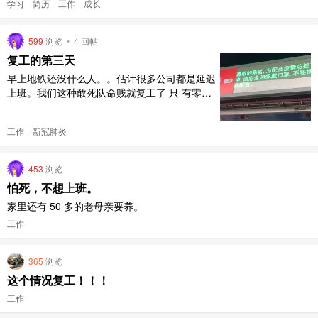
制在 3 页以内。尽量用数据量化做了的事情、达成的效果。分要点列
学习
简历
工作
成长
出来而不是直接用大段文字。注意专业术语的使用。 简历要提取亮
点，找出富有技术含量的部分。平时做事情也是一样，要在技术难点
599
浏览
•
4
回帖
深挖。 ..
复工的第三天
早上地铁还没什么人。。估计很多公司都是延迟
上班。我们这种敢死队命贱就复工了 只 有零星
的餐厅开门，麦当劳人也不多，而且搞个什么无
接触就餐 到处都有拿测温计测体温，每天起码
工作
新冠肺炎
被人“枪毙”三四次，有的地方还问我要身份证 公
司说 2 月工资照发，但是什么算工资没有说，
大部分人用钉钉打卡，在家办公，想我这种，点
453
浏览
名了要回公司上班 ..
怕死，不想上班。
家里还有 50 多的老母亲要养。
工作
365
浏览
这个情况复工！！！
工作