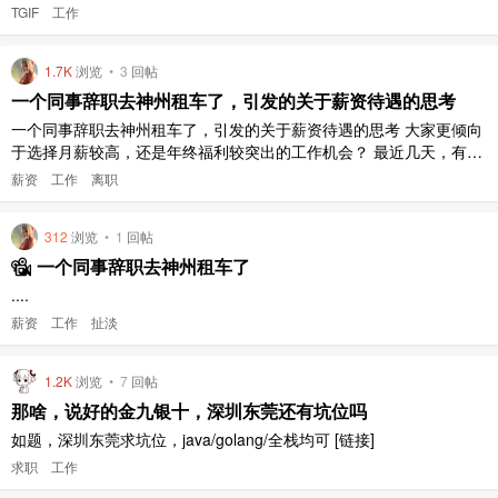
水贴，贴。
TGIF
工作
1.7K
浏览
•
3
回帖
一个同事辞职去神州租车了，引发的关于薪资待遇的思考
一个同事辞职去神州租车了，引发的关于薪资待遇的思考 大家更倾向
于选择月薪较高，还是年终福利较突出的工作机会？ 最近几天，有同
事辞职去神州租车了，约饭告别时了解到，原因是月薪太低，长时间
薪资
工作
离职
不涨工资。就我个人来看，公司虽然月薪给的比较少，但是年终奖给
的还可以，综合起来看，平均到月薪的话，我感觉还可以接受。所以
312
浏览
•
1
回帖
有个统计量的问题 ..
一个同事辞职去神州租车了
....
薪资
工作
扯淡
1.2K
浏览
•
7
回帖
那啥，说好的金九银十，深圳东莞还有坑位吗
如题，深圳东莞求坑位，java/golang/全栈均可 [链接]
求职
工作