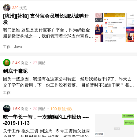
339
浏览
[杭州][社招] 支付宝会员增长团队诚聘开
发
我们是谁 这里是支付宝客户平台，作为蚂蚁金
服超级架构域之一，我们管理着全球支付宝客户
的账号、账户、证件、交易、关系、资产等信
工作
Java
息，为各业务产品提供统一、适时的客户信息服
务，为用户提供基础的账户、账单、消息触达等
服务，为合作伙伴提供开放的账户识别、同人识
2.4K
浏览
•
27
回帖
别、实人认证等服务，为用户增长和用户忠诚度
到底干嘛呢
提供会员经营能力和产品 我们 ..
因为一些原因，我没有在这家公司转正，然后我就被干掉了。昨天去
交了学车的费用，下一份工作没有着落。 目前暂时不知道干嘛？ 很困
惑，想不通，搞不明白，很不开心，郁郁寡欢。
工作
1.6K
浏览
•
20
回帖
•
100 原创指数
吃一垫长一智，一次糟糕的工作经历 ----
-2019-11-13
关于工作 拖欠工资 到这周 15 号工资拖欠就两
个月了，并且到目前为止没有一点要发工资的苗