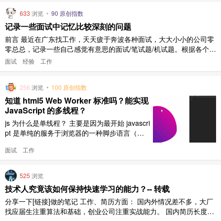
的免费教程，可以帮助你进行自我提升。 给你敬佩的人写信或打电
633
浏览
•
90 原创指数
话，请他们提供建议 ..
记录一些面试中记忆比较深刻的问题
前言 最近在广东找工作，天天疲于奔波各种面试，大大小小的公司零
零总总，记录一些自己感觉有意思的面试/笔试题/机试题。根据各个面
试官的提问，做了一部分汇总，所以记录中是所有公司面试的一个超
面试
经验
工作
集，不代表某一个公司。 题目来自记忆，并不是照抄，只表达含义。
更重要的是，我记录的大多来自记忆，有些可能已经有错了，如有遗
256
浏览
•
100 原创指数
漏/错误， ..
知道 html5 Web Worker 标准吗？能实现
JavaScript 的多线程？
js 为什么是单线程？ 主要是因为最开始 javascri
pt 是单纯的服务于浏览器的一种脚步语言（那
时候没有 nodejs）。浏览器是为了渲染网页，
面试
工作
通过 dom 与用户交互，如果一个线程需要给 do
m 执行 click 事件，而另一个进程要删除这个 d
om，这 2 个动作可能同时进行，也可能先后进
525
浏览
行（像 java,c ..
技术人究竟该如何保持快速学习的能力？-- 转载
分享一下[链接]做的笔记 工作、简历方面： 国内外情况差不多，大厂
找应届生注重算法和基础，创业公司注重实战能力。 国内简历长度控