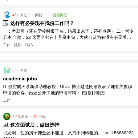
461
浏览
•
1
回帖
•
20
查看回答
这样有必要现在找份工作吗？
一：考驾照（还在学校时报了名，结果出来了，还有点远） 二：考专
升本 年龄：22 这两个都在十月份中旬，大伙们认为有没有必要着急
找工作吗？ 我如果找到工作了，因为这些事情要请假（还是在一个月
工作
建议
Q&A
内）~~ 给个建议我吧！
249
浏览
academic jobs
IT 航空航天系新课助理教授，UIUC 博士楚楚刚刚发表了她有关教职
申请的心得。她还公开了她的申请材料： [链接] [链接]
工作
2.9K
浏览
•
36
回帖
这次面试后，做出选择
可恶啊，住的房子押金还不能退，又找不到转租的。 [poll156636222