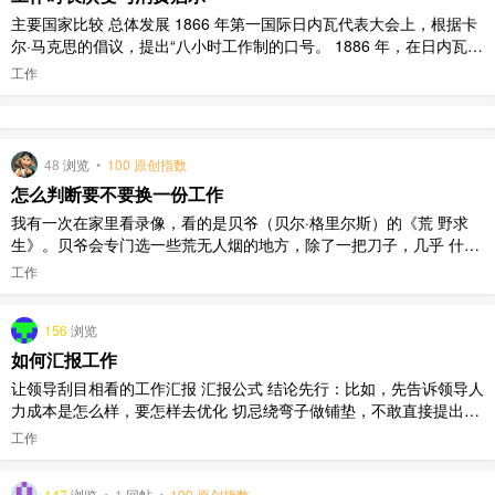
主要国家比较 总体发展 1866 年第一国际日内瓦代表大会上，根据卡
尔·马克思的倡议，提出“八小时工作制的口号。 1886 年，在日内瓦召
开的国际工人协会第一次会议，针对 19 世纪后期各主要工业国工人
工作
每天工作时间 10-11 小时甚至更长的情况，要求有关国家制定法律，
缩短工人的工作时间，提出了“8 小时工作、8 小时 ..
48
浏览
•
100 原创指数
怎么判断要不要换一份工作
我有一次在家里看录像，看的是贝爷（贝尔·格里尔斯）的《荒 野求
生》。贝爷会专门选一些荒无人烟的地方，除了一把刀子，几乎 什么
装备都不带，在那里利用自然环境生存下来。我最喜欢看他吃虫 子。
工作
那天，我看的一集是直升机把贝爷扔到海里，他需要游到一个荒 岛
上。贝爷跳进水里的时候，冲着摄像机说了一句很有哲理的话。他
156
浏览
说，从下水的地 ..
如何汇报工作
让领导刮目相看的工作汇报 汇报公式 结论先行：比如，先告诉领导人
力成本是怎么样，要怎样去优化 切忌绕弯子做铺垫，不敢直接提出自
己的想法，上级的时间宝贵，更喜欢能够清楚表达结论，展示高效率
工作
的工作水平的员工。 需求方案：分析完原因，要提出自己的需求或项
目的解决方案，把需要的资源及预期效果讲清楚 一定要带着方案提问
147
浏览
•
1
回帖
•
100 原创指数