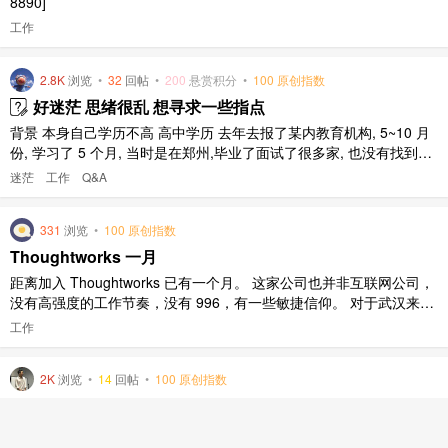
8890]
工作
2.8K
浏览
•
32
回帖
•
200
悬赏积分
•
100 原创指数
好迷茫 思绪很乱 想寻求一些指点
背景 本身自己学历不高 高中学历 去年去报了某内教育机构, 5~10 月
份, 学习了 5 个月, 当时是在郑州,毕业了面试了很多家, 也没有找到工
作 后来自己断断续续学了下, 过完年到了杭州, 面上了一家, 也因为学
迷茫
工作
Q&A
历的问题被卡掉了 问题 现在还是想从事 Java 这一行, 但是感觉自己
欠缺了很多东西, 需要大量的时间 ..
331
浏览
•
100 原创指数
Thoughtworks 一月
距离加入 Thoughtworks 已有一个月。 这家公司也并非互联网公司，
没有高强度的工作节奏，没有 996，有一些敏捷信仰。 对于武汉来
说，也算是一个优秀的公司。 同时正如网上所言：该有的缺点也是有
工作
的。好奇的同学可以去看一下我司黑粉头子耗子叔（陈皓）的文章。
技术变更 通过一个月的折磨，本人成为一名勉强能用的 Sa ..
2K
浏览
•
14
回帖
•
100 原创指数
年中杂想
前言 有两个月没写总结了，不管原因如何，总要把欠了的补上。这个