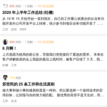
632
浏览
•
2
回帖
•
100 原创指数
2020 年上半年工作总结 (吐槽)
从 19 年 10 月份开始一直到现在，自己的工作重心就逐步的从业务功
能开发向公司开发平台上转移，很少参与到项目业务功能开发了，主
要在提升平台功能，改善平台架构上。 期间从入职后就负责的一个项
工作
总结
2020
目断断续续的在运维，在开发。说到这不得不吐槽这个项目了，这是
我工作四年来做过的最恶心的项目，没有之一。 设计文档，需求规格
949
浏览
•
7
回帖
•
100 原创指数
说明书 ..
8 月啊！
上月底因为税局的新公告，导致我们突然接到了紧急的需求。 本来在
客户讲解政策的会上我提的最后上线时间，被客户压缩了 3 天，我的
回复是资源不够，无法提前 3 天（就 9 个工作日，包含整理需求 + 开
吐槽
工作
发 + 测试，给我压缩 3 个工作日），最后协商提前 2 天上线。【这个
时候，我其实也没有了解透具体需要哪些改动，头一天晚 ..
165
浏览
苏世民的 25 条工作和生活原则
做大事和做小事的难易程度是一样的。所以要选择一个值得追求的宏
伟目标，让回报与你的努力相匹配。 最优秀的高管不是天生的，而是
后天磨砺的结果。他们好学不倦，永无止境。要善于研究你生活中取
工作
生活
得巨大成功的人和组织，他们能够提供关于如何在现实世界获得成功