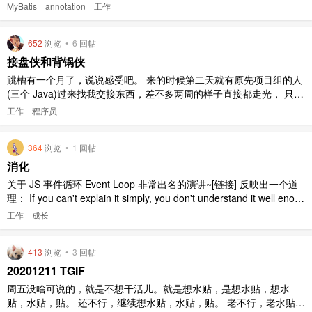
Select：实现查询 @Result：实现结果集封装 @Results：可以和 @R
MyBatis
annotation
工作
esult 一起使用，封装多个结果集 @One：实现一对一结果集封装 ..
652
浏览
•
6
回帖
接盘侠和背锅侠
跳槽有一个月了，说说感受吧。 来的时候第二天就有原先项目组的人
(三个 Java)过来找我交接东西，差不多两周的样子直接都走光， 只剩
下我一个人接盘。 交接的时候吧说的最多就是这个项目基本不用改动
工作
程序员
了只简单维护下放心就好，走了之后一夜之间被拉进了二十多个项目
对接群。 相对于之前的公司技术栈虽然比较新，但仍然是单节点系统
364
浏览
•
1
回帖
毫无 ..
消化
关于 JS 事件循环 Event Loop 非常出名的演讲~[链接] 反映出一个道
理： If you can't explain it simply, you don't understand it well enou
gh 如果你不能简单地解释，说明你还没有完全理解~ 学习也是如此。
工作
成长
作为村里出来的小伙伴，高中按照老师， ..
413
浏览
•
3
回帖
20201211 TGIF
周五没啥可说的，就是不想干活儿。就是想水贴，是想水贴，想水
贴，水贴，贴。 还不行，继续想水贴，水贴，贴。 老不行，老水贴，