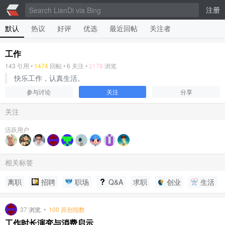
注册
默认
热议
好评
优选
最近回帖
关注者
工作
143
引用 •
1474
回帖 •
6
关注 •
2178
浏览
快乐工作，认真生活。
参与讨论
关注
分享
关注
活跃用户
相关标签
离职
招聘
职场
Q&A
求职
创业
生活
37
浏览
•
100 原创指数
工作时长演变与消费启示