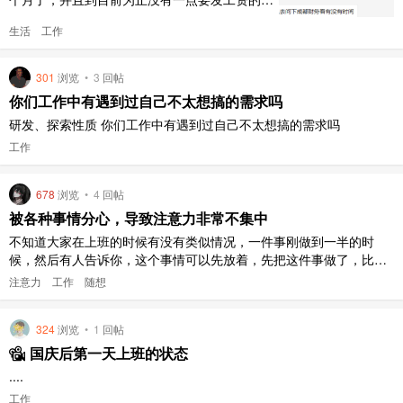
头，一个运气不好可能拖到过年。 从 4 月份入
生活
工作
职这家公司以来就经常拖欠工资，当初想着是上
市公司，体量还是比较大的，也很少加班。觉着
还是可以呆一段时间，说不定度过这个难关就好
301
浏览
•
3
回帖
了。不过目前来看，公司其他事业部工资正常发
你们工作中有遇到过自己不太想搞的需求吗
放，就我们事业部 ..
研发、探索性质 你们工作中有遇到过自己不太想搞的需求吗
工作
678
浏览
•
4
回帖
被各种事情分心，导致注意力非常不集中
不知道大家在上班的时候有没有类似情况，一件事刚做到一半的时
候，然后有人告诉你，这个事情可以先放着，先把这件事做了，比较
急，以致于注意力非常不集中，这就是导致当代社会青年非常浮躁的
注意力
工作
随想
根本原因，个人拙见，欢迎点评。
324
浏览
•
1
回帖
国庆后第一天上班的状态
....
工作