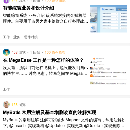
题，不要只 ..
智能综窗业务和设计介绍
智能综窗系统 业务介绍 该系统对接的金赋机器
硬件。主要用于市民之家中给群众自行办理政务
相关事项使用。其中包含的功能主要有： 市民
之家简介。 视频客服坐席。 办件进度查询。 单
工作
业务
硬件对接
事项专题办理。 用户登录（小程序登录，人脸
登录，身份证登录）三种方式。 为方便群众办
理业务，系统采用了上下屏交互设计。下屏主要
453
浏览
•
1
回帖
•
100 原创指数
进行业务相关的办理功 ..
在 MegaEase 工作是一种怎样的体验？
没人邀，所以目前还在飞机上，也只能发到自己
的博客里…… 时光飞逝，转瞬之间在 MegaEas
e 已经工作一年多了，作为一名老龄程序员，之
前也算经历过一些不同类型的公司，但 MegaE
工作
ase 的这一年多确实给了我很多新的体验。借此
文和大家分享下。 1. 远程 可能不少读者已经读
过《MegaEase 的远程工作文化》这篇文 ..
158
浏览
MyBatis 常用注解及基本增删改查的注解实现
MyBatis 的常用注解 注解可以减少 Mapper 文件的编写，常用注解如
下; @Insert：实现新增 @Update：实现更新 @Delete：实现删除 @