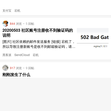
支付宝
宕机
844
浏览
•
5
回帖
20200503 社区账号注册收不到验证码的
说明
[图片] 社区依赖的邮件发送服务 [链接] 宕机了，
所以导致注册新账号是收不到邮箱验证码，请大
家耐心等待修复，谢谢。
黑客派
SendCloud
宕机
917
浏览
•
9
回帖
刚刚发生了什么
就在刚刚的刚刚的 21：06-11 分钟这段时间，hacpai 是升级
么？？？还是被搞了？？？？
黑客派
宕机
记录生活，连接点滴
© 2026
链滴