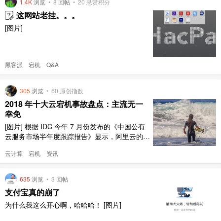
1.4K
浏览
•
8
回帖
•
20
悬赏积分
这网站老挂。。。
[图片]
黑客派
宕机
Q&A
305
浏览
•
60 原创指数
2018 年十大云宕机事故盘点：主流无一
幸免
[图片] 根据 IDC 今年 7 月份发布的《中国公有
云服务市场半年度跟踪报告》显示，阿里云的市
场占有率已过 45%，腾讯云达到 10%。在全球
云计算
宕机
资讯
市场，根据 Gartner 最新数据显示，亚马逊 AW
S 占全球份额的 51.8%；微软 Azure 位列第二
位，占比 13.3%；阿里云位列第三位，占比 4.
635
浏览
•
3
回帖
6%；谷歌 Cl ..
支付宝真的崩了
为什么我这么开心啊，哈哈哈！ [图片]