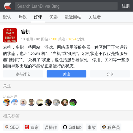
注册
默认
热议
好评
优选
最近回帖
关注者
宕机
13
引用 •
82
回帖 •
100
关注 •
1824
浏览
宕机，多指一些网站、游戏、网络应用等服务器一种区别于正常运行
的状态，也叫“Down 机”、“当机”或“死机”。宕机状态不仅仅是指服务
器“挂掉了”、“死机了”状态，也包括服务器假死、停用、关闭等一些原
因而导致出现的不能够正常运行的状态。
参与讨论
关注
分享
关注
活跃用户
相关标签
SEO
京东
误操作
GitHub
事故
程序员