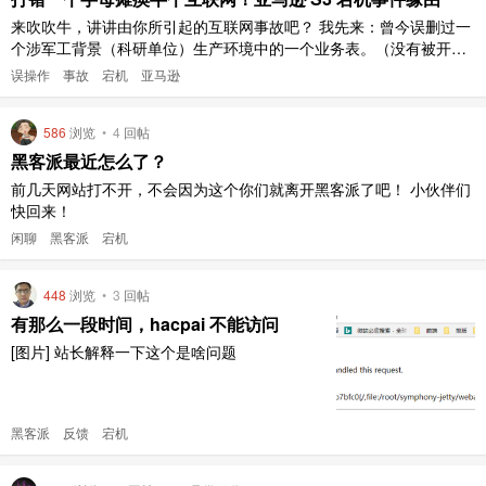
来吹吹牛，讲讲由你所引起的互联网事故吧？ 我先来：曾今误删过一
个涉军工背景（科研单位）生产环境中的一个业务表。（没有被开除
） 原文地址如下： [链接]
误操作
事故
宕机
亚马逊
586
浏览
•
4
回帖
黑客派最近怎么了？
前几天网站打不开，不会因为这个你们就离开黑客派了吧！ 小伙伴们
快回来！
闲聊
黑客派
宕机
448
浏览
•
3
回帖
有那么一段时间，hacpai 不能访问
[图片] 站长解释一下这个是啥问题
黑客派
反馈
宕机