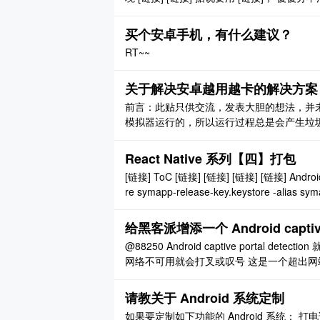
x。最终还是放弃了，直接去看大神的代码好 .
买个安卓手机，有什么建议？
RT~~
关于解决安卓越用越卡的解决方案
前言：此贴只供交流，发表大胆的想法，并未有实
模拟器运行的，所以运行过程总是会产生垃
不像苹果的 ios 系统是直接在操作运行的，
去关闭 app，导致如果内存不够，硬件不 ..
React Native 系列【四】打包
[链接] ToC [链接] [链接] [链接] [链接] Androi
re symapp-release-key.keystore -alias syma
给黑客派增添一个 Android captive
@88250 Android captive portal
网络不可用就会打叉或叹号 这是一个超出网
看站长个人意愿 我也就是这么问问, 万一大
请教关于 Android 系统定制
如果要定制如下功能的 Android 系统：