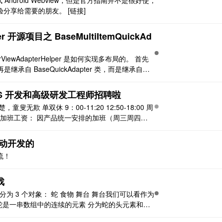
s 调试 Android Webview，但是官方指南并不是很好使，
分享给需要的朋友。 [链接]
per 开源项目之 BaseMultiItemQuickAd
clerViewAdapterHelper 是如何实现多布局的。 首先
继承自 BaseQuickAdapter 类，而是继承自其
而且数据源类型需要继 ..
iOS 开发和高级研发工程师招聘啦
欺 单双休 9：00-11:20 12:50-18:00 周
 ） 加班工资： 因产品统一安排的加班（周三周四
加班，也是有加班工资的~ 工作地点 成都高新区天府软
动开发的
流！
戏
分为 3 个对象： 蛇 食物 舞台 舞台我们可以看作为
 蛇是一串数组中的连续的元素 分为蛇的头元素和蛇
蛇的移动 蛇可以向上，向下，向左，向右移动 蛇移