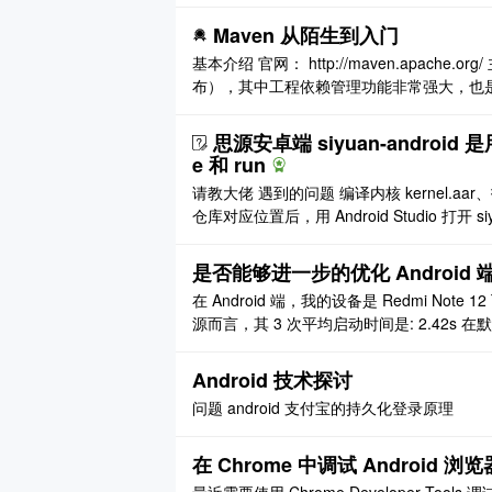
put 一个自定义的数字字符键盘，一个自定义输入法，andro
Maven 从陌生到入门
基本介绍 官网： http://maven.apac
布），其中工程依赖管理功能非常强大，也是我们
K1.7 及以上 3.2.+： JDK1.6 及以上 POM (Proj
思源安卓端 siyuan-android 是
e 和 run
请教大佬 遇到的问题 编译内核 kernel.aar、打包资
仓库对应位置后，用 Android Studio 打开 siy
r）遇到如下问题（图来自一个可正常工作的 Pr
是否能够进一步的优化 Android
在 Android 端，我的设备是 Redmi Note
源而言，其 3 次平均启动时间是: 2.42s 
到 '该空文档加载完成' 的时间为: 4.71s （
Android 技术探讨
问题 android 支付宝的持久化登录原理
在 Chrome 中调试 Android 浏览