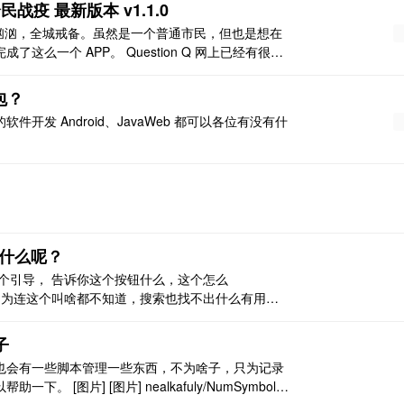
战疫 最新版本 v1.1.0
V 来势汹汹，全城戒备。虽然是一个普通市民，但也是想在
么一个 APP。 Question Q 网上已经有很多
需要一个 APP？ A 这个 APP 最大的特点就是
外包？
发 Android、JavaWeb 都可以各位有没有什
叫什么呢？
一个引导， 告诉你这个按钮什么，这个怎么
因为连这个叫啥都不知道，搜索也找不出什么有用结
可以啦 ：）
子
也会有一些脚本管理一些东西，不为啥子，只为记录
[图片] [图片] nealkafuly/NumSymbolIn