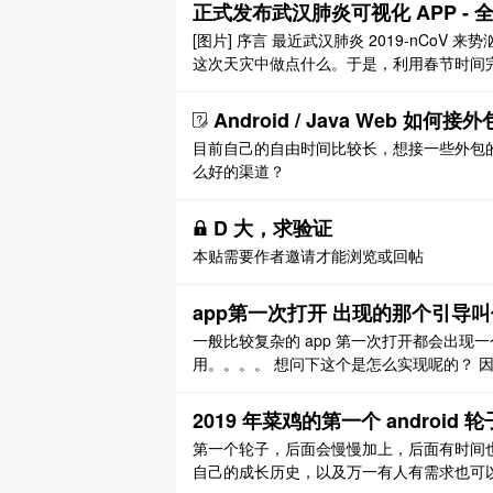
正式发布武汉肺炎可视化 APP - 全民
[图片] 序言 最近武汉肺炎 2019-nCo
这次天灾中做点什么。于是，利用春节时间完成了这
的实时疫情网页，能很方便的查看疫情，为什么还
能查看历史数据，有更直观 ..
Android / Java Web 如何接
目前自己的自由时间比较长，想接一些外包的软件开
么好的渠道？
D 大，求验证
本贴需要作者邀请才能浏览或回帖
app第一次打开 出现的那个引导
一般比较复杂的 app 第一次打开都会出现
用。。。。 想问下这个是怎么实现呢的？ 
果。 所以想请大家帮下忙，给几个关键词就
2019 年菜鸡的第一个 android 轮
第一个轮子，后面会慢慢加上，后面有时间
自己的成长历史，以及万一有人有需求也可以帮助一下。 