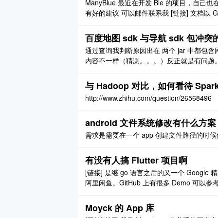
ManyBlue 最近在开发 Ble 的项目，自
有好的建议 可以邮件联系我 [链接] 文档以 Gi
仓库地址 [链接] 添加依赖 compile 'io.javac:M
百度地图 sdk 与导航 sdk 包冲
通过查询我判断原因出在 两个 jar 中都
内容不一样（猜测。。。）反正就是有问题。
好像都是 support v4 这个包 重复引
深我看不懂。。。。） 暂时就这么急着，我再 
与 Hadoop 对比，如何看待 Spar
http://www.zhihu.com/question/26568496
android 文件系统修改有什么方案
需求是需要在一个 app 创建文件路径的时候修
有没有人搞 Flutter 项目啊
[链接] 是继 go 语言之后的又一个 Googl
阿里闲鱼。GitHub 上有很多 Demo 可以参考。我
记 APP 最起码从技术上就很新颖，而且能在网页上
Moyck 的 App 库