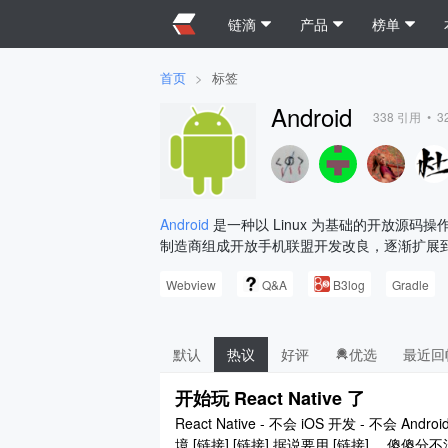
链滴
产品
榜单
首页
>
标签
Android
338
引用 •
3
Android
是一种以 Linux 为基础的开放源码操
制造商组成开放手机联盟开发改良，逐渐扩展
Webview
Q&A
B3log
Gradle
默认
热议
好评
优选
最近回
开始玩 React Native 了
React Native - 不会 iOS 开发 - 不会 
境 [链接] [链接] 据说要用 [链接]， 傻傻分不清楚 redux