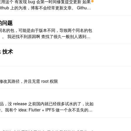
己也在用这个 有发现 bug 会第一时间修复提交更新 如果
thub 上的为准，博客不会经常更新文章。 Github
anyBlue:1.0.5' 依赖内部 ..
突的问题
包含同名的包，可能是由于版本不同，导致两个同名的包
。 我还找不到原因啊 查找了很久一般别人遇到的
入冲突 网上提到的解决办法似乎也用不了。。（可能是太高
..
k 技术
改其路径，并且无需 root 权限
e 精品，没 release 之前国内就已经很多试水的了，比如
有个 idea: Flutter + IPFS 做一个永不丢失的日
查看。 Hacpai 的 APP 版 ..