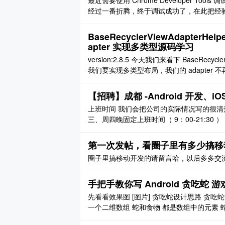
最近需要使用 Chrome Developer Tool
经过一番折腾，终于调试成功了，在此把经验
BaseRecyclerViewAdapterHel
apter 实现多类型源码学习
version:2.8.5 今天我们来看下 BaseRecy
我们要实现多类型布局，我们的 adapter 不再是
的子类 BaseMultiItemQuickAdapter。
【招聘】成都 -Android 开发、
上班时间 我们会把公司的实际情况写的很清楚，童叟无
三、周四晚固定上班时间（ 9：00-21:30
外），加班费 250 元 /次 因工作需要的
件园 D6 一楼 无 ..
第一次发帖，看圈子里有多少搞移
圈子里搞移动开发的请留言哈，以后多多交
手把手教你写 Android 贪吃蛇 游
先看看效果图 [图片] 贪吃蛇设计思路 贪吃蛇
一个二维数组 蛇和食物 都是数组中的元素
身长度 食物可以看作是数组中的一个元素 