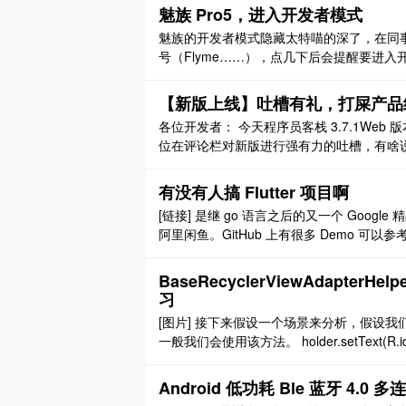
动 头元素 +1 尾元素-1 碰撞检测 当蛇 ..
魅族 Pro5，进入开发者模式
魅族的开发者模式隐藏太特喵的深了，在同
号（Flyme……），点几下后会提醒要进
以为这就是开发者模式了么，图样图森破！
意想不到了），进入后，打开 USB 调试 其他
【新版上线】吐槽有礼，打屎产品
各位开发者： 今天程序员客栈 3.7.1We
位在评论栏对新版进行强有力的吐槽，有啥说
务”模块，包括“1980 产品专家梳理需求服务”
页面对筛选进行了优化，同时增加 ..
有没有人搞 Flutter 项目啊
[链接] 是继 go 语言之后的又一个 Googl
阿里闲鱼。GitHub 上有很多 Demo 可以参考。我
记 APP 最起码从技术上就很新颖，而且能在网页上
BaseRecyclerViewAdapterHe
习
[图片] 接下来假设一个场景来分析，假设我们要
一般我们会使用该方法。 holder.setText(R.id.xxx,'
t(int viewId, CharSequence valu ..
Android 低功耗 Ble 蓝牙 4.0