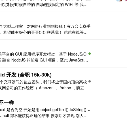
制好时候自带的 自动连接固定的 WIFI 等 我想
应用）的定制，应该不属于系统内核的定制，所以感觉难度应
有个大型工作室，对网络行业刚刚接触！有万台安卓手
目。希望能有好心的哥哥姐姐联系我！ 弟弟在线等！
活，其他的都稍微懂一点点！
】
跨平台的 GUI 应用程序开发框架，基于 NodeJS/O
融合 NodeJS 的前端 GUI 项目，至此 JavaScript
的目标：在此基础上开发 GUI 应用程 ..
 开发 (全职 15k-30k)
是一个充满朝气的创业团队，我们毕业于国内顶尖高校
司的工作经历（ Amazon ， Yahoo ，豌豆荚
您提供优厚的薪水和舒适的工作条件！梦想变成现实
的征途上，我们需要你的加入！ 我们需要这样的你 ..
还不一样
是否为空 开始是用 object.getText().toString() =
tring() == null 都不能获得正确的结果 搜索后才发现 别人用