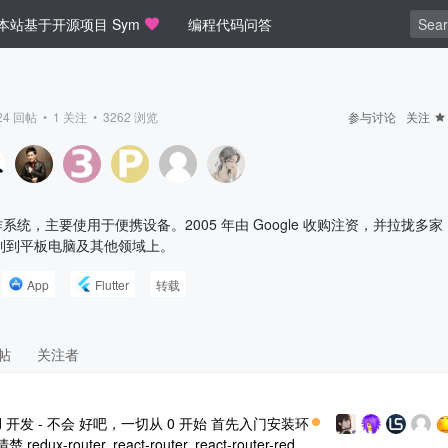
本站基于开源项目 Sym
编程代码问答
24
回帖 •
1
关注 •
3262
浏览
参与讨论
关注
作系统，主要使用于便携设备。2005 年由 Google 收购注资，并拉拢多家
到到平板电脑及其他领域上。
App
Flutter
转载
帖
关注者
Android 开发 - 不会 好吧，一切从 0 开始 首先入门安装环
-router, react-router, react-router-redu