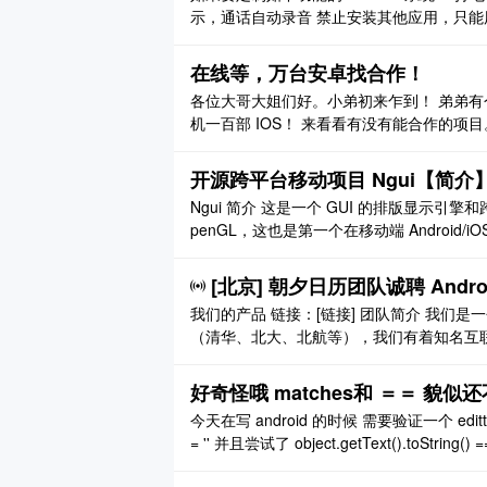
示，通话自动录音 禁止安装其他应用，只能用定
大部分应该属于 UI 层面（Android 
该不高吧？ 大家有这方面经验的希 ..
在线等，万台安卓找合作！
各位大哥大姐们好。小弟初来乍到！ 弟弟
机一百部 IOS！ 来看看有没有能合作的项
或者 QQ;278469514！ 会做点刷量的
开源跨平台移动项目 Ngui【简介
Ngui 简介 这是一个 GUI 的排版显示引擎和
penGL，这也是第一个在移动端 Android/iOS 
成为了真正意义上前后端通吃的语言。 Ngui 
[北京] 朝夕日历团队诚聘 Android
我们的产品 链接：[链接] 团队简介 我们
（清华、北大、北航等），我们有着知名互联网公
等）!我们已经拿到数百万的投资，可以为
好奇怪哦 matches和 ＝＝ 貌似
今天在写 android 的时候 需要验证一个 edittext 
= '' 并且尝试了 object.getText().toS
的都是 matches 于是 objec ..