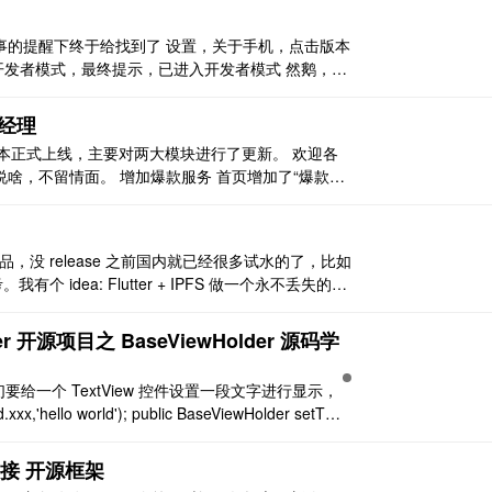
事的提醒下终于给找到了 设置，关于手机，点击版本
入开发者模式，最终提示，已进入开发者模式 然鹅，你
 设置，辅助功能，最下面，开发者选项（藏得太特么
设置根据官方 ..
经理
b 版本正式上线，主要对两大模块进行了更新。 欢迎各
啥，不留情面。 增加爆款服务 首页增加了“爆款服
 和“企业用认证服务”. [图片] 程序员筛选对比 程序员
e 精品，没 release 之前国内就已经很多试水的了，比如
有个 idea: Flutter + IPFS 做一个永不丢失的日
查看。 Hacpai 的 APP 版 ..
lper 开源项目之 BaseViewHolder 源码学
给一个 TextView 控件设置一段文字进行显示，
hello world'); public BaseViewHolder setTex
 多连接 开源框架