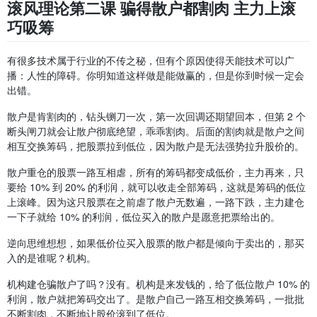
散户是肯割肉的，钻头铡刀一次，第一次回调还期望回本，但第 2 个
断头闸刀就会让散户彻底绝望，乖乖割肉。后面的割肉就是散户之间
相互交换筹码，把股票拉到低位，因为散户是无法强势拉升股价的。
散户重仓的股票一路互相虐，所有的筹码都变成低价，主力再来，只
要给 10% 到 20% 的利润，就可以收走全部筹码，这就是筹码的低位
上滚峰。因为这只股票在之前虐了散户无数遍，一路下跌，主力建仓
一下子就给 10% 的利润，低位买入的散户是愿意把票给出的。
逆向思维想想，如果低价位买入股票的散户都是倾向于卖出的，那买
入的是谁呢？机构。
机构建仓骗散户了吗？没有。机构是来发钱的，给了低位散户 10% 的
利润，散户就把筹码交出了。是散户自己一路互相交换筹码，一批批
不断割肉，不断地让股价滚到了低位。
很多中小投资者一直认为，机构是在股票一路下跌过程中要走了散户
的割肉盘，其实，散户互相叫唤「别让主力割走，一定要坚持」的时
候，主力是不买的，主力没那么狠。
相关帖子