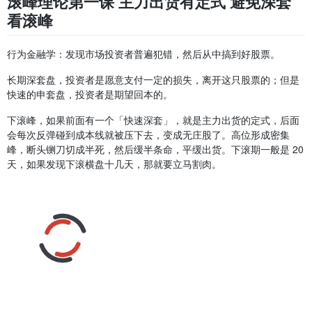
滚峰理论第一课 主力出货有定式 避免深套
看滚峰
行为金融学：发现市场投资者普遍犯错，然后从中搞到好股票。
长期深套盘，投资者是愿意支付一定的损失，离开这只股票的；但是
快速的申套盘，投资者是期望回本的。
下滚峰，如果前面有一个「快速深套」，就是主力出货的定式，后面
会每次反弹碰到成本线就被压下去，变成无庄股了。高位形成密集
峰，断头铡刀切成半死，然后缓半条命，平缓出货。下滚期一般是 20
天，如果发现下滚横盘十几天，那就要立马割肉。
滚风理论第二课 骗得散户都割肉 主力上滚
巧吸筹
有很多技术属于行业的不传之秘，但有个原因使得天能技术可以广
播：人性的障碍。你明知道这样做是能做赢的，但是你到时候一定会
出错。