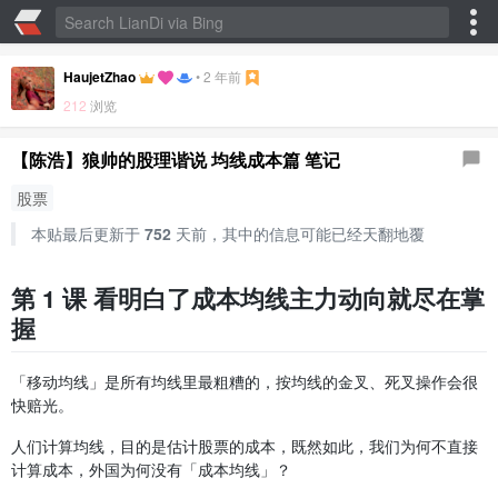
HaujetZhao
•
2 年前
212
浏览
【陈浩】狼帅的股理谐说 均线成本篇 笔记
股票
本贴最后更新于
752
天前，其中的信息可能已经天翻地覆
第 1 课 看明白了成本均线主力动向就尽在掌
握
「移动均线」是所有均线里最粗糟的，按均线的金叉、死叉操作会很
快赔光。
人们计算均线，目的是估计股票的成本，既然如此，我们为何不直接
计算成本，外国为何没有「成本均线」？