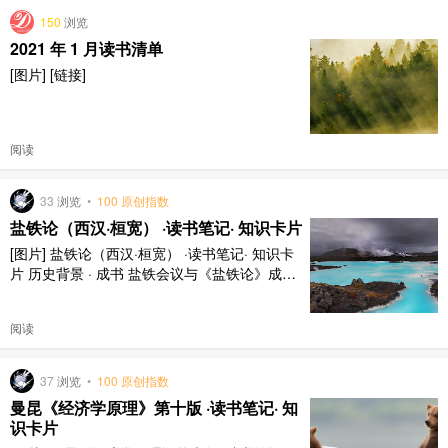
尿病药物推荐等慢性病预防和治疗，到新闻专题、心理、情感、备
150
浏览
孕、减肥、整 ..
2021 年 1 月读书清单
[图片] [链接]
阅读
33
浏览
•
100 原创指数
盐铁论（西汉·桓宽） ·读书笔记· 知识卡片
[图片] 盐铁论（西汉·桓宽） ·读书笔记· 知识卡
片 历史背景 · 成书 盐铁会议与《盐铁论》成书
汉昭帝始元六年（前81年），大司马大将军霍
光召开盐铁会议，文学贤良与御史大夫桑弘羊就
阅读
是否罢盐铁展开激烈辩论。汉宣帝时期，桓宽根
据会议记录整理成书。 西汉桓宽 始元六年 盐铁
会议 时间：汉昭帝始元六年（前81年） 背景：
37
浏览
•
100 原创指数
..
曼昆《经济学原理》第十版 ·读书笔记· 知
识卡片