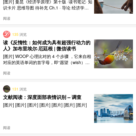
[图片] 曼昆《经济学原理》第十版 ·读书笔记· 知
识卡片 思维导图 待补充 Ch.1 · 导论 经济学十
大原理 经济学研究社会如何管理稀缺资源。曼
阅读
昆将经济学核心思想凝练为十大原理，涵盖个人
决策、人际交互和整体经济三个层面。 稀缺性
机会成本 边际思考 激励 原理1：人们面临权衡
135
浏览
取舍 原理2：某种东西的成本是为了得到它 ..
读《反惰性：如何成为具有超强行动力的
人》加布里埃尔·厄廷根 | 微信读书
[图片] WOOP 心理比对的 4 个步骤 ，它来自相
对应的英语单词的首字母，即“愿望（wish）、
结果（outcome）、障碍（obstacle）、计划
阅读
（plan）”。
131
浏览
文献阅读：深度面部表情识别 -- 调查
[图片] [图片] [图片] [图片] [图片] [图片] [图片]
阅读