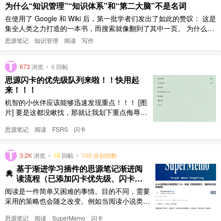
为什么“知识管理”“知识体系”和“第二大脑”不是名词
息的吸收程度却远低于那个 ..
在使用了 Google 和 Wiki 后，第一批学者们发出了如此的赞叹： 这是
集全人类之力打造的一本书，而搜索就像翻到了其中一页。 为什么你
管理不了知识？ 知识就像时间一样，你管理不了时间，时间不接受任
思源笔记
知识管理
阅读
写作
何人的管理。 拟定好一份日程表，突发的事情会打乱你的计划、也许
你身体突然感到不适？都有可能。 认为自己能管理时间的人往 ..
673
浏览
•
6
回帖
思源闪卡的优先级队列来啦！！快用起
来！！！
机智的小伙伴应该能够迅速发现重点！！！ [图
片] 要是这都没瞅找，那就让我划下重点侮辱下
你 [图片] 对于闪卡优先级的作用以及重要性可
思源笔记
阅读
FSRS
闪卡
以点击以下链接了解（不是不想转述，原作者谢
绝转载） SuperMemo 的三大模块，解决记忆
的三大问题！ - 哔哩哔哩 (bilibili.com) 目前对于
3.2K
浏览
•
18
回帖
•
100 原创指数
supermemo 的三大 ..
基于渐进学习插件的思源笔记渐进阅
读流程（已添加闪卡优先级、闪卡暂
停）
阅读是一件简单又困难的事情。目的不同，需要
采用的策略也会随之改变。例如当阅读小说类的
内容，目的在于休息娱乐，这种目的下，阅读的
思源笔记
阅读
SuperMemo
闪卡
要求只在于掌握大致的故事情节，对于其细则无