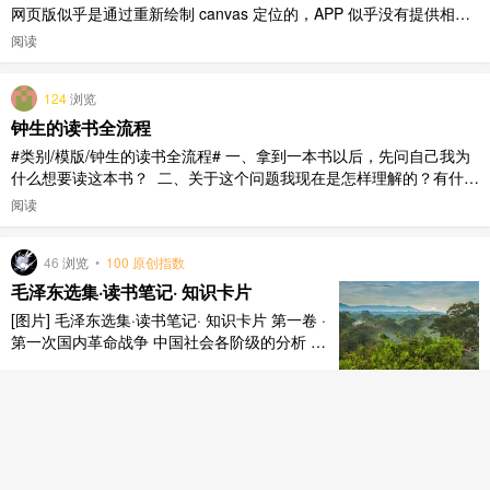
网页版似乎是通过重新绘制 canvas 定位的，APP 似乎没有提供相应
的 URL Scheme，如果有大佬知道怎么定位麻烦告知一下，谢谢！ 获
阅读
取到了如下 URL Scheme，没有和定位笔记、想法相关的。 查看想
法：weread://reviewDetail ..
124
浏览
钟生的读书全流程
#类别/模版/钟生的读书全流程# 一、拿到一本书以后，先问自己我为
什么想要读这本书？ ‍ 二、关于这个问题我现在是怎样理解的？有什么
困惑？ ‍ 三、快速阅读本书目录、前言、后记以及网上书评，了解这本
阅读
书主要讲的是什么对书进行评价，并打分（0-100） 权威性： 作者：
他人评价： 网评分数： 其他： 清晰性： 有趣性： ..
46
浏览
•
100 原创指数
毛泽东选集·读书笔记· 知识卡片
[图片] 毛泽东选集·读书笔记· 知识卡片 第一卷 ·
第一次国内革命战争 中国社会各阶级的分析 谁
是敌人谁是朋友？这是革命的首要问题。系统分
析各阶级经济地位与革命态度，确定革命依靠力
阅读
量与打击对象。 阶级分析 敌友分辨 地主买办阶
级：国际资产阶级附庸，革命对象 中产阶级：
动摇不定 小资产阶级：左中右三派 半无产阶级
172
浏览
（贫 ..
读《价值投资常识》常宏 | 微信读书