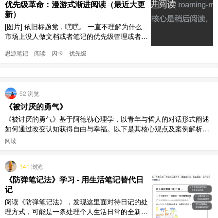
优先级革命：漫游式渐进阅读（最近大更
新）
[图片] 依旧标题党，嘿嘿。 一直不理解为什么
市场上没人做文档或者笔记的优先级管理或者推
荐系统，明明有需求的人不少呀？ 记得上次发
思源笔记
阅读
闪卡
优先级
帖还是插件刚发布的时候。当时只做了优先级的
手动管理，问题是明显的。 基于概率正比于优
先级轮盘赌的算法是否智能，我的态度是存疑。
但是如果秉持完全控制的理念，这确实是我能想
52
浏览
到的唯一方式 文档非常 ..
《被讨厌的勇气》
《被讨厌的勇气》基于阿德勒心理学，以青年与哲人的对话形式阐述
如何通过改变认知获得自由与幸福。以下是其核心观点及案例解析：
一、课题分离：划清人际边界 核心观点：一切烦恼源于人际关系，解
阅读
决之道在于区分“我的课题”与“他人课题”。我们只需负责自己的课题，
不干涉他人课题，也不让他人干涉自己。案例： 职场新人小林因方案
141
浏览
被领导否 ..
《防弹笔记法》学习 - 用生活笔记替代日
记
阅读《防弹笔记法》，发现这里面对待日记的处
理方式，可能是一条处理个人生活日常的全新思