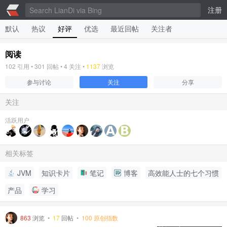
注册
默认
热议
好评
优选
最近回帖
关注者
阅读
102
引用 •
301
回帖 •
4
关注 •
1137
浏览
参与讨论
关注
分享
关注
活跃用户
相关标签
JVM
知识卡片
笔记
博客
高效能人士的七个习惯
产品
学习
863
浏览
•
17
回帖
•
100 原创指数