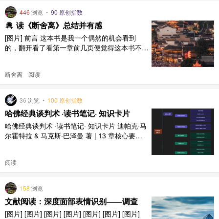
446
浏览
•
90 原创指数
读《断舍离》总结并有感
[图片] 前言 这本书是我一个偶然的机会看到
的，翻开看了看第一章前几页便觉得这本书不简
单。在读这本书的时候，我其实处在一个有些消
极的状态中的，对自己的身体健康状态和感情、
断舍离
阅读
精神状态都非常不满意。等到读完了这本书时，
心中就有很多冲动，例如规划自己未来一段时间
的生活、学习，整理自己的情绪，想迫不及待的
36
浏览
•
100 原创指数
践行书中所倡导的理念，对 ..
哈佛经典谈判术 ·读书笔记· 知识卡片
哈佛经典谈判术 ·读书笔记· 知识卡片 迪帕克·马
尔霍特拉 & 马克斯·巴泽曼 著 | 13 章核心要点
速览 思维导图 [图片] 第一部分 · 谈判策略 1争
取价值 · 准备5步法5准备步骤7常见错误4报价
阅读
策略1评估BATNA2计算底线3对方BATNA4对方
底线5设计报价▸第1步：评估最佳备选方案（BA
TNA） ..
158
浏览
文献阅读：深度面部表情识别——调查
[图片] [图片] [图片] [图片] [图片] [图片] [图片]