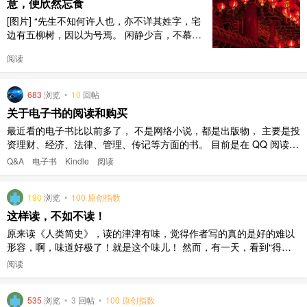
意，便欣然忘食
[图片] “先生不知何许人也，亦不详其姓字，宅
边有五柳树，因以为号焉。 闲静少言，不慕荣
利。好读书，不求甚解；每有会意，便欣然忘
阅读
食。” ——《五柳先生传》陶渊明 传统 道德经
https://www.daodejing.org/ 黄帝内经 http://ww
w.a-hospital.com/w/%E9%BB%84%E5 ..
683
浏览
•
10
回帖
关于电子书的阅读和购买
最近看的电子书比以前多了， 不是网络小说，都是出版物， 主要是投
资理财、经济、法律、管理、传记等方面的书。 目前是在 QQ 阅读上
看，但是好多书这上面并没有。 所以，现在考虑换个平台看，正在考
Q&A
电子书
Kindle
阅读
虑两个： 一个是京东阅读， 一个是 Amazon 的 Kindle， 都有手机的
app 可以在手机上阅读，而且也都有包年服务价 ..
190
浏览
•
100 原创指数
这样读，不如不读！
原来读《人类简史》，读的津津有味，觉得作者写的真的是好的难以
形容，啊，味道好极了！就是这个味儿！ 然而，有一天，看到“得到”
这个APP上有这本书的解读版，就是很精简的那种版本，原来好多万
阅读
字，现在压缩到一两万字儿，看起来是节省了阅读时间，你可以看更
少的文字，获得知识的全貌。 我因为最近比较忙，也没有太多时间细
535
浏览
•
3
回帖
•
100 原创指数
度，所以有大 ..