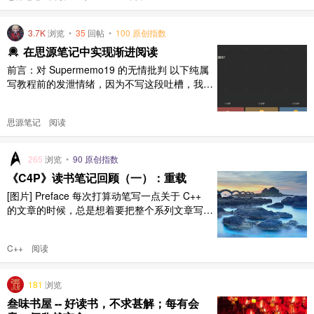
需刻意记忆，因此少有人尝试背诵小说。而当需
要学习一些专业性知识的时候，就不能采取同样
3.7K
浏览
•
35
回帖
•
100 原创指数
策略，小说可以以极快的速度浏览完成，这个过
在思源笔记中实现渐进阅读
程当中无需做笔记，无需思考 ..
前言：对 Supermemo19 的无情批判 以下纯属
写教程前的发泄情绪，因为不写这段吐槽，我就
没有心情写这个教程，读者们请直接跳跃至流程
一，无视我的发癫。 woz 啊 woz， 我等了三
思源笔记
阅读
年！三年！你知道我这三年是怎么过的吗？！
我每天都在期待 SM19~ 40 刀你就给我一个 Ed
ge 导入（中文还有 bug）和把 ..
265
浏览
•
90 原创指数
《C4P》读书笔记回顾（一）：重载
[图片] Preface 每次打算动笔写一点关于 C++
的文章的时候，总是想着要把整个系列文章写得
多么高大上；但事实上，高大上的描述不能很容
易地将要表达的内容传递给受众。 该系列是对
C++
阅读
笔者两年前阅读《C++ Primer Plus（6th Editio
n）》（C4P）和《C++ Primer（5th Editio
n）》 ..
181
浏览
叁味书屋 -- 好读书，不求甚解；每有会