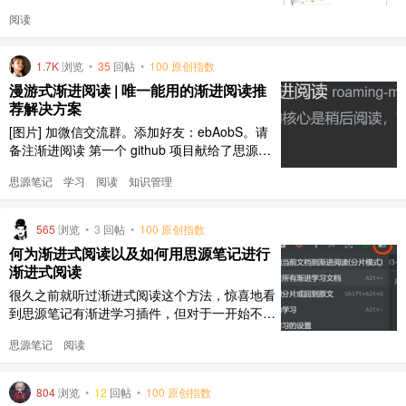
路； 用生活笔记替代日记，把日记按生活中的
阅读
某一方面或者事项的角度进行记录；例如，钓
鱼、儿女、减肥等主题；以此记录的整改总体趋
势和变换方向会让整个记录过程变的更有价值；
1.7K
浏览
•
35
回帖
•
100 原创指数
同时，个人更有主观性，愿意去记录日记，而不
漫游式渐进阅读 | 唯一能用的渐进阅读推
是不知道写什么，净记一些流水 ..
荐解决方案
[图片] 加微信交流群。添加好友：ebAobS。请
备注渐进阅读 第一个 github 项目献给了思源，
第一次发帖子也是在思源社区。 听说标题党更
思源笔记
学习
阅读
知识管理
容易有流量，所以选了绝对性较强的用词“唯
一”，嘿嘿。 为什么说是唯一能用？ 我关注渐进
学习领域好多年了，用过 anki，用过 superme
565
浏览
•
3
回帖
•
100 原创指数
mo，用过 obsidian，除此之 ..
何为渐进式阅读以及如何用思源笔记进行
渐进式阅读
很久之前就听过渐进式阅读这个方法，惊喜地看
到思源笔记有渐进学习插件，但对于一开始不了
解渐进学习的我来说很难理解和上手，因此自己
思源笔记
阅读
读了些文章，写下这篇文章希望能够让更多朋友
们了解渐进学习和渐进式阅读，能够更快上手。
为什么你需要渐进式阅读 在这个信息爆炸的时
804
浏览
•
12
回帖
•
100 原创指数
代，高质量信息是唾手可得的，然而我们对于信