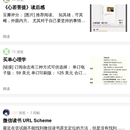
于想：好好想， ..
《心若菩提》读后感
豆瓣评分： [图片] 推荐阅读。 ‍ 知其雄，守其
雌，外圆内方。 尤其对于自己要坚持的事情，
更要讲方法。 ‍ 克服困难的信心 解决问题的用心
坚持向善的恒心 遇到磨难煎熬的初心 不要自大
阅读
的虚心 每个人都要经历一番磨难，只要肯动脑
筋，没有解决不了的问题。 虚心，尤其是对小
微企业等弱势，尊重每一个人的努力。 耐得住
75
浏览
（枯燥的 ..
买单心理学
[链接] 订阅杂志有三种方式可供选择： 单订电
子版： 59 美元 单订印刷版： 125 美元 合订印
刷版加电子版套餐： 125 美元 你会选择哪个
呢？ 我们很容易得出这样的结论：单订印刷版
阅读
125 美元，印刷版 + 电子版式也是 125 美元，
当然是后者更划算啊。 [图片]
290
浏览
•
3
回帖
微信读书 URL Scheme
最近在尝试能不能找到微信读书原文定位的方法，但是没有找到……