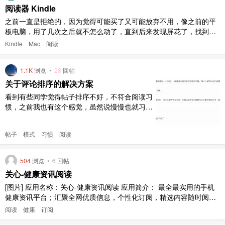
阅读器 Kindle
之前一直是拒绝的，因为觉得可能买了又可能放弃不用，像之前的平
板电脑，用了几次之后就不怎么动了，直到后来发现屏花了，找到发
票，已然过了保修期限，实在可惜。 前不久组建了一个自己的微信
Kindle
Mac
阅读
群，关于读书的，也发了篇博文收集书，不过看着是不了了之了。 用
微信读书，还是挺好的，不过上周生病，实在读不下去正儿八经的
1.1K
浏览
•
28
回帖
书，读了本《阴阳鬼探 ..
关于评论排序的解决方案
看到有些同学觉得帖子排序不好，不符合阅读习
惯，之前我也有这个感觉，虽然说慢慢也就习惯
了，但感觉看起回贴来还是没有习惯上的顺序舒
服，所以在这里提个解决方案，当然更希望抛砖
帖子
模式
习惯
阅读
引玉，让论坛体验更好。 #先来分析现在的模
式： 要看完一个话题（帖子及讨论），是先要
看完楼主贴，再拉到下面往上看，要 两个动作
504
浏览
•
6
回帖
才能看完贴，一是用户习惯 ..
关心-健康资讯阅读
[图片] 应用名称：关心-健康资讯阅读 应用简介： 最全最实用的手机
健康资讯平台；汇聚全网优质信息，个性化订阅，精选内容随时阅
读，健康话题随时交流。 应用特色： 【内容丰富】 汇聚全网健康信
阅读
健康
订阅
息，网罗万千专业文章，从痛风饮食，中医养生，高血压、肝病、糖