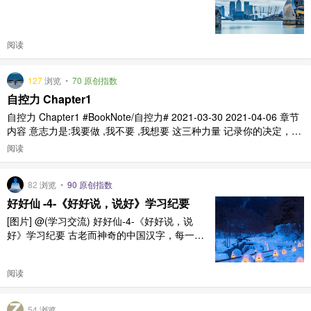
阅读
127
浏览
•
70 原创指数
自控力 Chapter1
自控力 Chapter1 #BookNote/自控力# 2021-03-30 2021-04-06 章节
内容 意志力是:我要做 ,我不要 ,我想要 这三种力量 记录你的决定，分
析哪有有助于目标，那些不利于目标。 更难的事是什么？ 想象你正面
阅读
临一个意志力的挑战。 更难的事是什么？ 为什么它如此困难? 设定一
个自控目标，只 ..
82
浏览
•
90 原创指数
好好仙 -4-《好好说，说好》学习纪要
[图片] @(学习交流) 好好仙-4-《好好说，说
好》学习纪要 古老而神奇的中国汉字，每一个
字都是一个能量的载体。而在所有汉字当中，最
好的字非好字莫属！女为阴，子为阳，合为好！
阅读
一阴一阳谓之道！ 好是阴阳文化的高度提炼，
好是阴阳能量的有机结合， 好是正向能量的完
整代表， 好是所有追求的终极表达。 把好字用
54
浏览